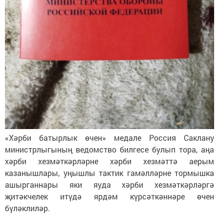
«Хәрби батырлык өчен» медале Россия Саклану
министрлыгының ведомство билгесе булып тора, аңа
хәрби хезмәткәрләрне хәрби хезмәттә аерым
казанышлары, уңышлы тактик гамәлләрне тормышка
ашырганнары яки яуда хәрби хезмәткәрләргә
җитәкчелек итүдә ярдәм күрсәткәннәре өчен
бүләклиләр.