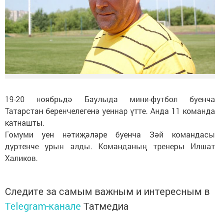
19-20 ноябрьдә Баулыда мини-футбол буенча
Татарстан беренчелегенә уеннар үтте. Анда 11 команда
катнашты.
Гомуми уен нәтиҗәләре буенча Зәй командасы
дүртенче урын алды. Команданың тренеры Илшат
Халиков.
Следите за самым важным и интересным в
Telegram-канале
Татмедиа