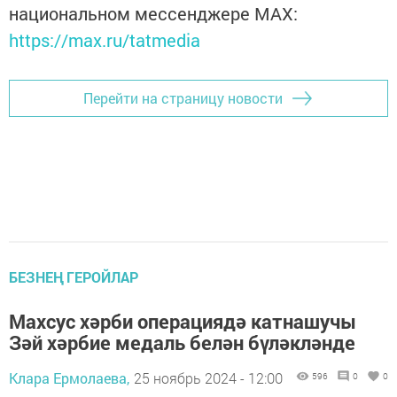
национальном мессенджере MАХ:
https://max.ru/tatmedia
Перейти на страницу новости
БЕЗНЕҢ ГЕРОЙЛАР
Махсус хәрби операциядә катнашучы
Зәй хәрбие медаль белән бүләкләнде
Клара Ермолаева,
25 ноябрь 2024 - 12:00
596
0
0