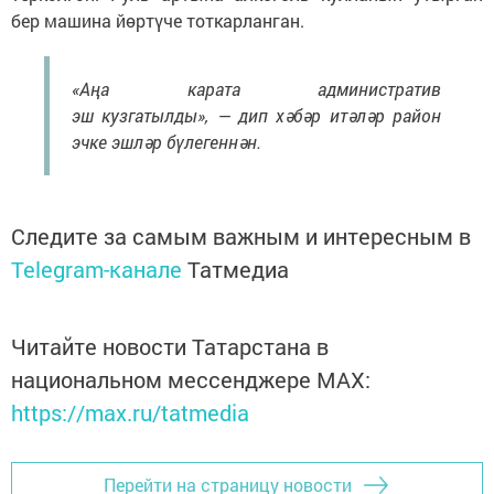
бер машина йөртүче тоткарланган.
«Аңа карата административ
эш кузгатылды», — дип хәбәр итәләр район
эчке эшләр бүлегеннән.
Следите за самым важным и интересным в
Telegram-канале
Татмедиа
Читайте новости Татарстана в
национальном мессенджере MАХ:
https://max.ru/tatmedia
Перейти на страницу новости