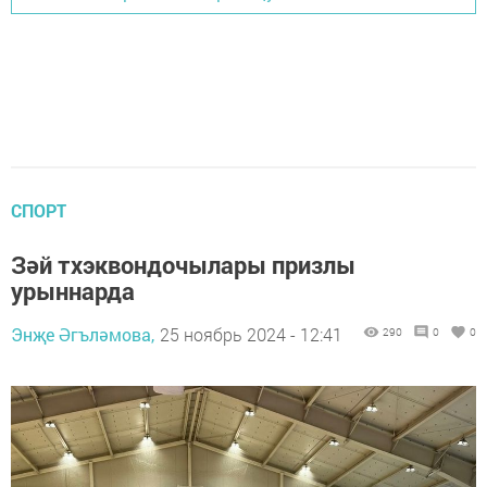
СПОРТ
Зәй тхэквондочылары призлы
урыннарда
Энҗе Әгъләмова,
25 ноябрь 2024 - 12:41
290
0
0