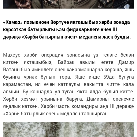
«Камаз» позывноен йөртүче якташыбыз хәрби зонада
күрсәткән батырлыгы һәм фидакарьлеге өчен III
дәрәҗә «Хәрби батырлык өчен» медаленә лаек булды.
Махсус хәрби операция зонасына үз теләге белән
киткән якташыбыз, Байрак авылы егете Дамир
Ватаныбыз иминлеге өчен каһарманнарча көрәшә, яшь
буынга үрнәк булып тора. Яше инде 59да булуга
карамастан, ил өчен катлаулы вакытта читтә кала
алмый. Бу көннәрдә ул туган якта ялда булып китте.
Хәрби хезмәт урынына баруга, Дамирны сөенечле
яңалык көткән. Хәрби часть командиры аңа III дәрәҗә
«Хәрби батырлык өчен» медален тапшырган.