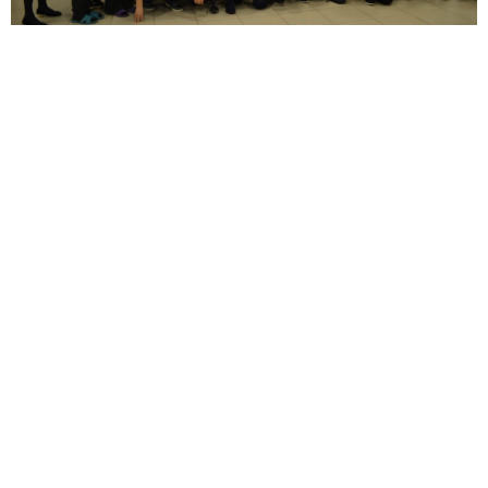
Әниләр көне уңаеннан Иске Зәй яшьләр үзәгендә
«Макраме» клубы волонтерлары өчен концерт
оештырылды.
Әлеге волонтерлар бер көн калмый махсус хәрби
операция зонасына маскировка челтәрләре үрәләр.
Ятьмәгә бәйләнгән һәр тасманы бу хатын-кызлар —
әниләр изге догалар әйтеп үрәләр һәм һәркайсы
аларның кайгыртучан куллары кемнеңдер гомерен
саклап кала алачагына ышана.
«Укучылар чыгышлары көчле рухлы, игелекле,
ярдәмчел хатын-кызларны сөендерде. Концертта алар
өчен матур җырлар, шигырьләр яңгырады һәм
укучылар үз куллары белән ясаган открыткалар бүләк
иттеләр», — ди «Маяк» территориаль иҗтимагый