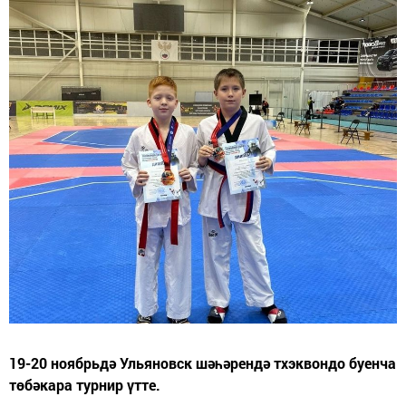
19-20 ноябрьдә Ульяновск шәһәрендә тхэквондо буенча
төбәкара турнир үтте.