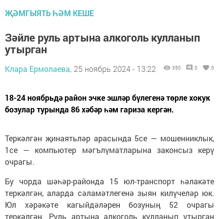
ҖӘМГЫЯТЬ ҺӘМ КЕШЕ
Зәйле руль артына алкоголь кулланып
утырган
Клара Ермолаева,
25 ноябрь 2024 - 13:22
350
0
0
18-24 ноябрьдә район эчке эшләр бүлегенә төрле хокук
бозулар турында 86 хәбәр һәм гариза кергән.
Теркәлгән җинаятьләр арасында 5се — мошенниклык,
1се — компьютер мәгълүматларына законсыз керү
очрагы.
Бу чорда шәһәр-районда 15 юл-транспорт һәлакәте
теркәлгән, аларда сәламәтлегенә зыян килүчеләр юк.
Юл хәрәкәте кагыйдәләрен бозуның 52 очрагы
теркәлгән. Руль артына алкоголь кулланып утырган