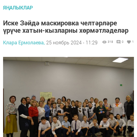
ЯҢАЛЫКЛАР
Иске Зәйдә маскировка челтәрләре
үрүче хатын-кызларны хөрмәтләделәр
Клара Ермолаева,
25 ноябрь 2024 - 11:29
318
0
1