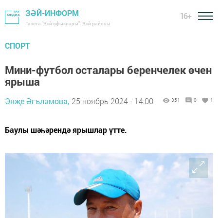
ЗӘЙ-ИНФОРМ
16+
Газета "Зәй офыклары"- Зәй районы
СПОРТ
Мини-футбол осталары беренчелек өчен
ярыша
Энҗе Әгъләмова,
25 ноябрь 2024 - 14:00
351
0
1
Баулы шәһәрендә ярышлар үтте.