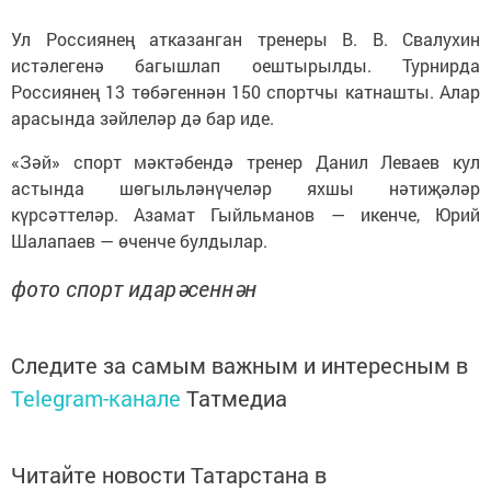
Ул Россиянең атказанган тренеры В. В. Свалухин
истәлегенә багышлап оештырылды. Турнирда
Россиянең 13 төбәгеннән 150 спортчы катнашты. Алар
арасында зәйлеләр дә бар иде.
«Зәй» спорт мәктәбендә тренер Данил Леваев кул
астында шөгыльләнүчеләр яхшы нәтиҗәләр
күрсәттеләр. Азамат Гыйльманов — икенче, Юрий
Шалапаев — өченче булдылар.
фото спорт идарәсеннән
Следите за самым важным и интересным в
Telegram-канале
Татмедиа
Читайте новости Татарстана в