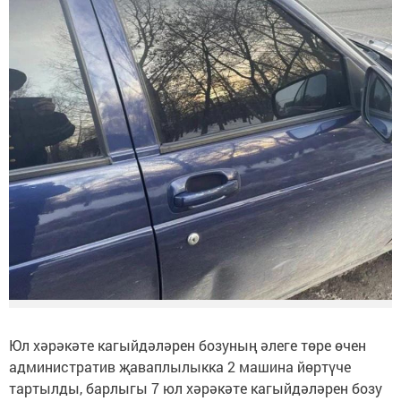
Юл хәрәкәте кагыйдәләрен бозуның әлеге төре өчен
административ җаваплылыкка 2 машина йөртүче
тартылды, барлыгы 7 юл хәрәкәте кагыйдәләрен бозу