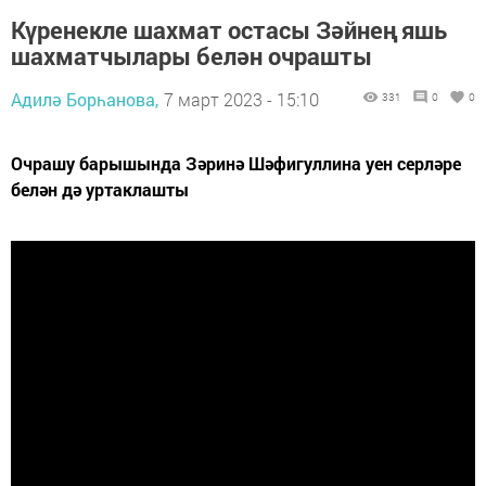
Күренекле шахмат остасы Зәйнең яшь
шахматчылары белән очрашты
Адилә Борһанова,
7 март 2023 - 15:10
331
0
0
Очрашу барышында Зәринә Шәфигуллина уен серләре
белән дә уртаклашты