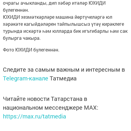
очрагы ачыкланды, дип хәбәр итәләр ЮХИДИ
бүлегеннән.
ЮХИДИ хезмәткәрләре машина йөртүчеләргә юл
хәрәкәте кагыйдәләрен тайпылышсыз үтәү кирәклеге
турында искәртә һәм юлларда бик игътибарлы һәм сак
булырга чакыра.
Фото ЮХИДИ бүлегеннән.
Следите за самым важным и интересным в
Telegram-канале
Татмедиа
Читайте новости Татарстана в
национальном мессенджере MАХ:
https://max.ru/tatmedia