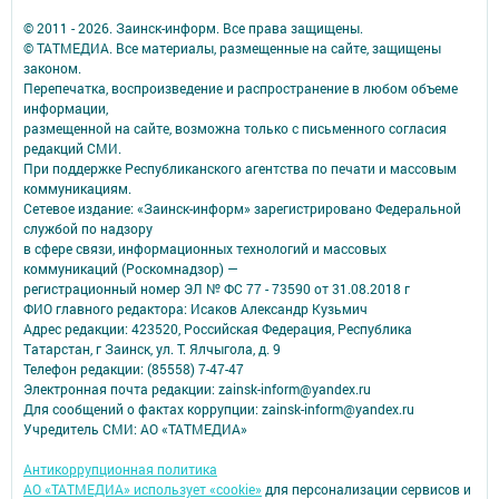
© 2011 - 2026. Заинск-информ. Все права защищены.
© ТАТМЕДИА. Все материалы, размещенные на сайте, защищены
законом.
Перепечатка, воспроизведение и распространение в любом объеме
информации,
размещенной на сайте, возможна только с письменного согласия
редакций СМИ.
При поддержке Республиканского агентства по печати и массовым
коммуникациям.
Сетевое издание: «Заинск-информ» зарегистрировано Федеральной
службой по надзору
в сфере связи, информационных технологий и массовых
коммуникаций (Роскомнадзор) —
регистрационный номер ЭЛ № ФС 77 - 73590 от 31.08.2018 г
ФИО главного редактора: Исаков Александр Кузьмич
Адрес редакции: 423520, Российская Федерация, Республика
Татарстан, г Заинск, ул. Т. Ялчыгола, д. 9
Телефон редакции: (85558) 7-47-47
Электронная почта редакции: zainsk-inform@yandex.ru
Для сообщений о фактах коррупции: zainsk-inform@yandex.ru
Учредитель СМИ: АО «ТАТМЕДИА»
Антикоррупционная политика
АО «ТАТМЕДИА» использует «cookie»
для персонализации сервисов и