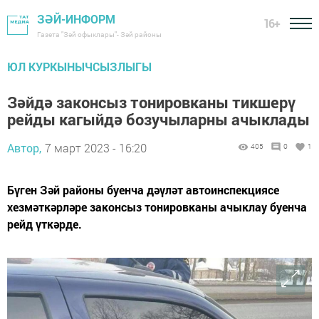
ЗӘЙ-ИНФОРМ
16+
Газета "Зәй офыклары"- Зәй районы
ЮЛ КУРКЫНЫЧСЫЗЛЫГЫ
Зәйдә законсыз тонировканы тикшерү
рейды кагыйдә бозучыларны ачыклады
Автор,
7 март 2023 - 16:20
405
0
1
Бүген Зәй районы буенча дәүләт автоинспекциясе
хезмәткәрләре законсыз тонировканы ачыклау буенча
рейд үткәрде.