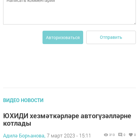
Отправить
Авторизоваться
ВИДЕО НОВОСТИ
ЮХИДИ хезмәткәрләре автогүзәлләрне
котлады
Адилә Борһанова,
7 март 2023 - 15:11
313
0
0