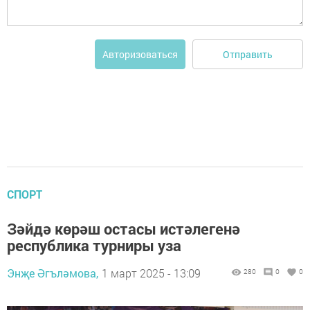
Отправить
Авторизоваться
СПОРТ
Зәйдә көрәш остасы истәлегенә
республика турниры уза
Энҗе Әгъләмова,
1 март 2025 - 13:09
280
0
0