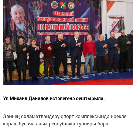
Ул Михаил Данилов истәлегенә оештырыла.
Зәйнең сәламәтләндерү-спорт комплексында ирекле
көрәш буенча ачык республика турниры бара.