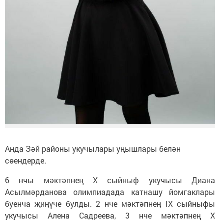
Анда Зәй районы укучылары уңышлары белән
сөендерде.
6 нчы мәктәпнең X сыйныф укучысы Диана
Асылмәрданова олимпиадада катнашу йомгаклары
буенча җиңүче булды. 2 нче мәктәпнең IX сыйныфы
укучысы Алена Садреева, 3 нче мәктәпнең X