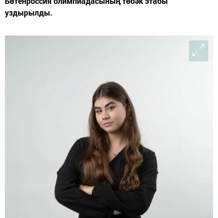
Бөтенроссия олимпиадасының төбәк этабы
уздырылды.