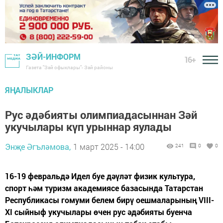
ЗӘЙ-ИНФОРМ
16+
Газета "Зәй офыклары"- Зәй районы
ЯҢАЛЫКЛАР
Рус әдәбияты олимпиадасыннан Зәй
укучылары күп урыннар яулады
Энҗе Әгъләмова,
1 март 2025 - 14:00
241
0
0
16-19 февральдә Идел буе дәүләт физик культура,
спорт һәм туризм академиясе базасында Татарстан
Республикасы гомуми белем бирү оешмаларының VIII-
XI сыйныф укучылары өчен рус әдәбияты буенча