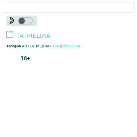
Телефон АО «ТАТМЕДИА»:
(843) 222 09 84
16+
© 2011 - 2026. Заинск-информ. Все права защищены.
© ТАТМЕДИА. Все материалы, размещенные на сайте, защищены
законом.
Перепечатка, воспроизведение и распространение в любом объеме
информации,
размещенной на сайте, возможна только с письменного согласия
редакций СМИ.
При поддержке Республиканского агентства по печати и массовым
коммуникациям.
Сетевое издание: «Заинск-информ» зарегистрировано Федеральной
службой по надзору
в сфере связи, информационных технологий и массовых