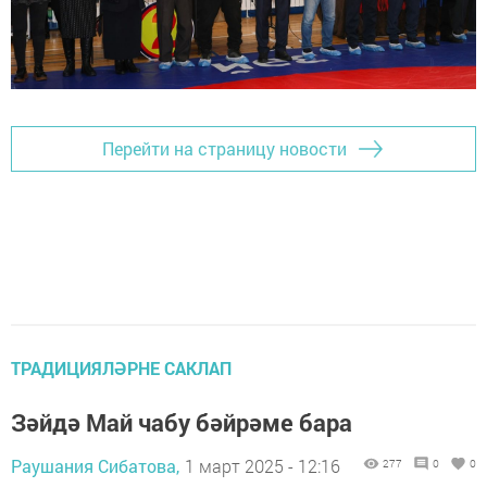
Перейти на страницу новости
ТРАДИЦИЯЛӘРНЕ САКЛАП
Зәйдә Май чабу бәйрәме бара
Раушания Сибатова,
1 март 2025 - 12:16
277
0
0