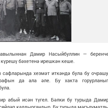
авылыннан Дамир Насыйбуллин — беренч
 күрешү бәхетенә ирешкән кеше.
 сафларында хезмәт иткәндә була бу очрашу
рафын да ала әле. Бу хакта горурланы
була.
мир абый исән түгел. Бәлки бу турыда Дами
сөйләп калдыргандыр. Бу турыда мәгълүматл