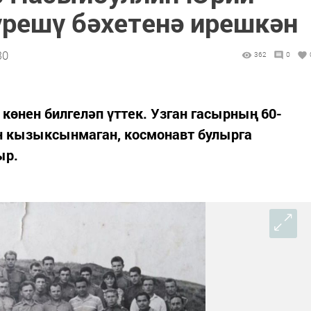
үрешү бәхетенә ирешкән
30
362
0
көнен билгеләп үттек. Узган гасырның 60-
н кызыксынмаган, космонавт булырга
ыр.