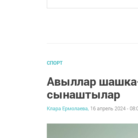
СПОРТ
Авыллар шашка
сынаштылар
Клара Ермолаева,
16 апрель 2024 - 08: