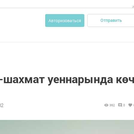
Отправить
Авторизоваться
-шахмат уеннарында кө
02
362
0