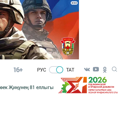
16+
РУС
ТАТ
өек Җиңүнең 81 еллыгы