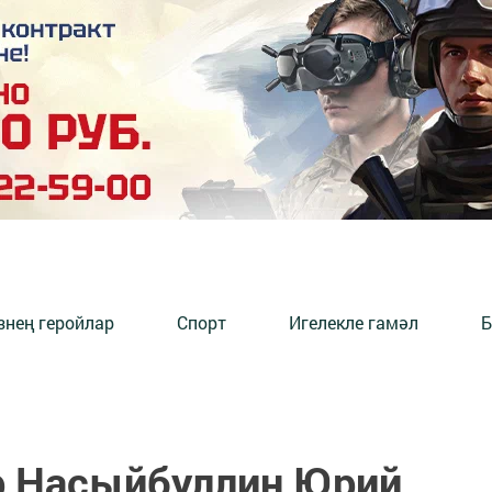
знең геройлар
Спорт
Игелекле гамәл
Б
р Насыйбуллин Юрий