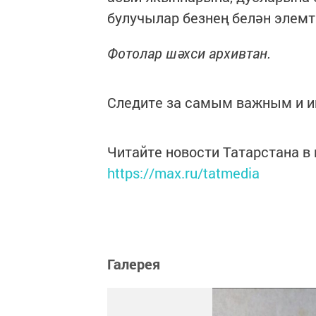
булучылар безнең белән элемт
Фотолар шәхси архивтан.
Следите за самым важным и 
Читайте новости Татарстана 
https://max.ru/tatmedia
Галерея