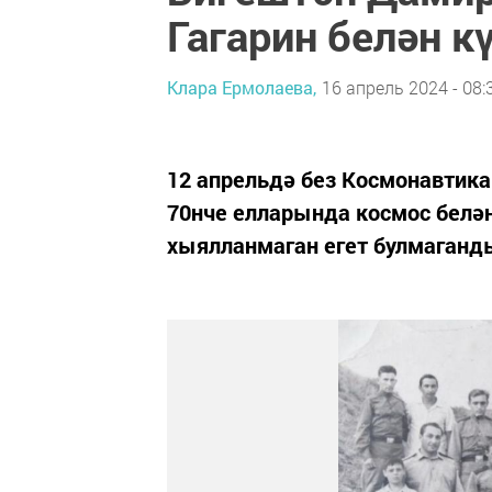
Гагарин белән к
Клара Ермолаева,
16 апрель 2024 - 08:
12 апрельдә без Космонавтика 
70нче елларында космос белә
хыялланмаган егет булмаганд