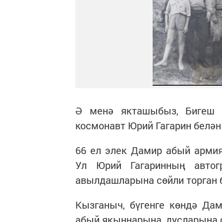
Ә менә якташыбыз, Бигеш 
космонавт Юрий Гагарин белән
66 ел элек Дамир абый армия
Ул Юрий Гагаринның автог
авылдашларына сөйли торган 
Кызганыч, бүгенге көндә Да
абый якыннарына, дусларына 