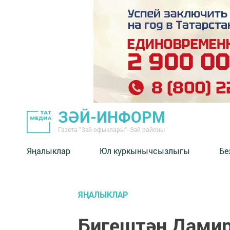
ЗӘЙ-ИНФОРМ
Газета "Зәй офыклары"- Зәй районы
Яңалыклар
Юл куркынычсызлыгы
Бе
ЯҢАЛЫКЛАР
Бигештән Дами