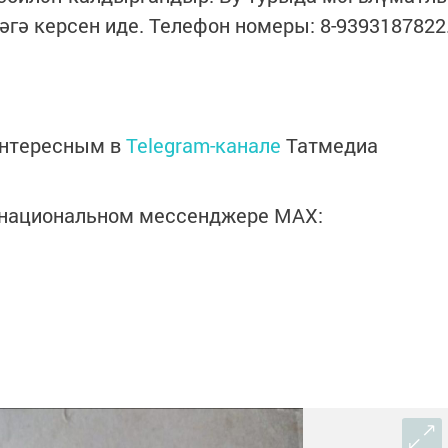
әгә керсен иде. Телефон номеры: 8-9393187822
интересным в
Telegram-канале
Татмедиа
в национальном мессенджере MАХ: