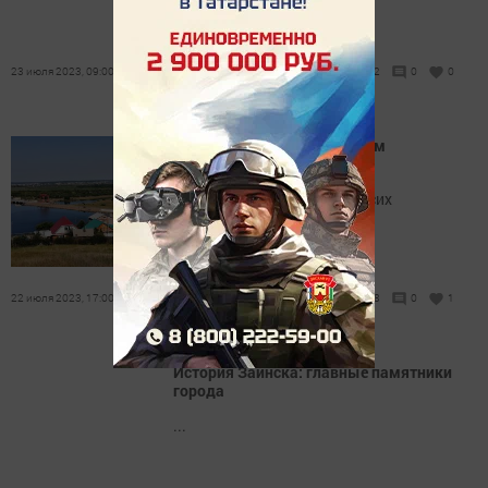
23 июля 2023, 09:00
26642
0
0
Водовозы и водоносы: в чем
разница?
И почему старозаинцев до сих
называют «пяташниками»
22 июля 2023, 17:00
20458
0
1
История Заинска: главные памятники
города
...