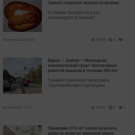
Заинск славился своими калачами
А с каким продуктом у вас
ассоциируется Заинск?
05 августа 2023, 08:00
50976
0
2
Бирск — Заинск — Мамадыш:
коммерческий тракт обеспечивал
работой заинцев в течении 200 лет
Гужевой транспорт проиграл в
грузоперевозках пароходам
29 июля 2023, 12:00
43653
0
0
Примерно 270 лет назад началась
добыча меди на заинской земле