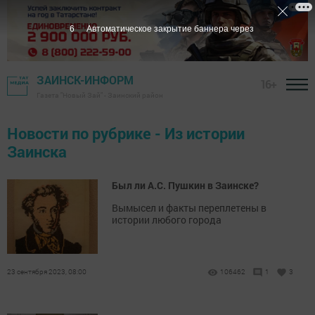
5
Автоматическое закрытие баннера через
ЗАИНСК-ИНФОРМ
16+
Газета "Новый Зай" - Заинский район
Новости по рубрике - Из истории
Заинска
Был ли А.С. Пушкин в Заинске?
Вымысел и факты переплетены в
истории любого города
23 сентября 2023, 08:00
106462
1
3