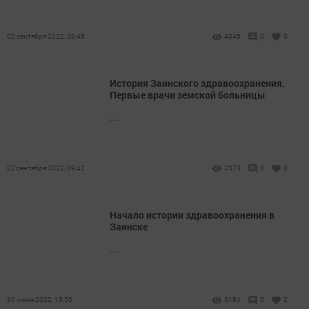
02 сентября 2022, 09:45
4045
0
0
История Заинского здравоохранения.
Первые врачи земской больницы
...
02 сентября 2022, 09:42
2373
0
0
Начало истории здравоохранения в
Заинске
...
30 июня 2022, 15:50
3184
0
2