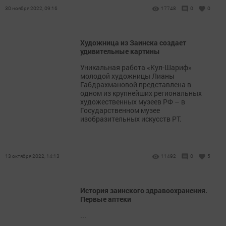
30 ноября 2022, 09:16
17748
0
0
Художница из Заинска создает
удивительные картины
Уникальная работа «Кул-Шариф»
молодой художницы Лианы
Габдрахмановой представлена в
одном из крупнейших региональных
художественных музеев РФ – в
Государственном музее
изобразительных искусств РТ.
13 октября 2022, 14:13
11492
0
5
История заинского здравоохранения.
Первые аптеки
...