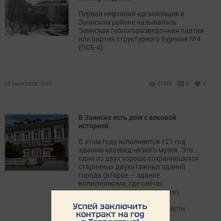
Первая нефтяная организация в
Заинском районе называлась
Заинская геологоразведочная партия
или партия структурного бурения №4
(ПСБ-4)
25 июля 2023, 15:30
27053
0
2
В Заинске есть дом с вековой
историей
В этом году исполняется 121 год
зданию краеведческого музея. Это
одно из двух хорошо сохранившихся
старинных двухэтажных зданий
города (второе — здание
волисполкома, где сейчас
размещается медресэ мечети),
которое поистине является
украшением исторической части
нашего города.