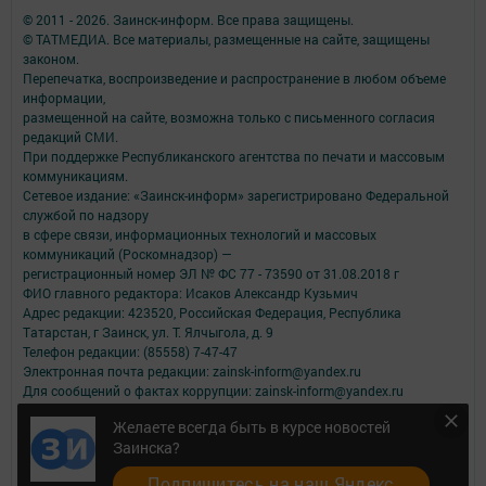
© 2011 - 2026. Заинск-информ. Все права защищены.
© ТАТМЕДИА. Все материалы, размещенные на сайте, защищены
законом.
Перепечатка, воспроизведение и распространение в любом объеме
информации,
размещенной на сайте, возможна только с письменного согласия
редакций СМИ.
При поддержке Республиканского агентства по печати и массовым
коммуникациям.
Сетевое издание: «Заинск-информ» зарегистрировано Федеральной
службой по надзору
в сфере связи, информационных технологий и массовых
коммуникаций (Роскомнадзор) —
регистрационный номер ЭЛ № ФС 77 - 73590 от 31.08.2018 г
ФИО главного редактора: Исаков Александр Кузьмич
Адрес редакции: 423520, Российская Федерация, Республика
Татарстан, г Заинск, ул. Т. Ялчыгола, д. 9
Телефон редакции: (85558) 7-47-47
Электронная почта редакции: zainsk-inform@yandex.ru
Для сообщений о фактах коррупции: zainsk-inform@yandex.ru
Учредитель СМИ: АО «ТАТМЕДИА»
Желаете всегда быть в курсе новостей
Заинска?
Антикоррупционная политика
АО «ТАТМЕДИА» использует «cookie»
для персонализации сервисов и
Подпишитесь на наш Яндекс