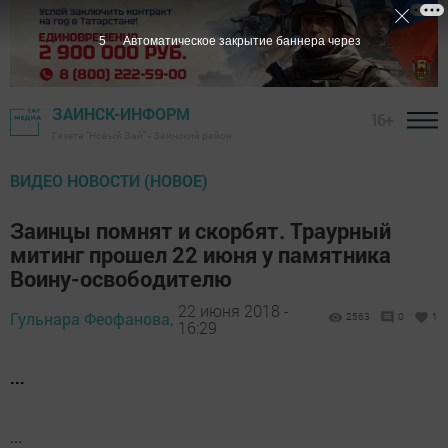
5
Автоматическое закрытие баннера через
ЗАИНСК-ИНФОРМ
16+
Газета "Новый Зай" - Заинский район
ВИДЕО НОВОСТИ (НОВОЕ)
Заинцы помнят и скорбят. Траурный
митинг прошел 22 июня у памятника
Воину-освободителю
22 июня 2018 -
Гульнара Феофанова,
2563
0
1
16:29
...
...