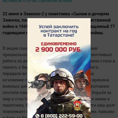
22 июня в Заинске-2 у памятника «Сынам и дочерям
Заинска, павшим за Родину в Великой Отечественной
войне в 1941-1945 гг.», прошел митинг посвященный 77
годовщине начала Великой Отечественной войны.
В акции памяти приняли участие воспитанники
пришкольного лагеря «Город детства», а талантливые
ребята из детского сада «Березка» подготовили стихи в
память о Великой Отечественной Войне. Ребята
передали все эмоции своих произведений, на
мгновение присутствующие перенеслись во времена
военных действий. Все участники минутой молчания
почтили память тех, кто отдал свои жизни в борьбе за
мир и счастье на земле, и возложили цветы и венки к
памятнику. И в эти дни торжественной памяти наш долг
повелевает ещё раз низко поклониться героям, павшим
в боях за Родину.