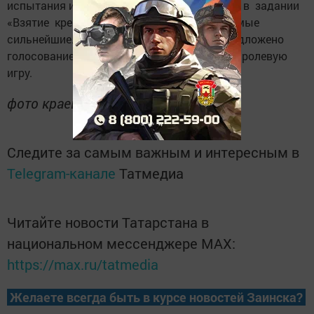
испытания и с удовольствием участвовали в задании
«Взятие крепости», в котором победили самые
сильнейшие. В заключение детям было предложено
голосование, оценить с помощью смайлов ролевую
игру.
фото краеведческого музея
Следите за самым важным и интересным в
Telegram-канале
Татмедиа
Читайте новости Татарстана в
национальном мессенджере MАХ:
https://max.ru/tatmedia
Желаете всегда быть в курсе новостей Заинска?