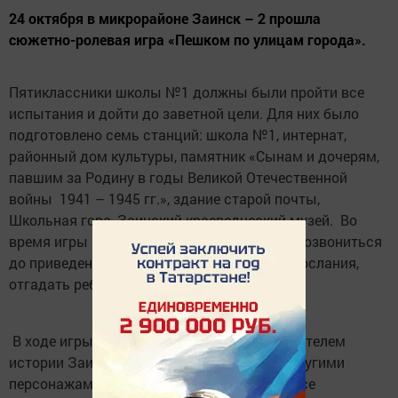
24 октября в микрорайоне Заинск – 2 прошла
сюжетно-ролевая игра «Пешком по улицам города».
Пятиклассники школы №1 должны были пройти все
испытания и дойти до заветной цели. Для них было
подготовлено семь станций: школа №1, интернат,
районный дом культуры, памятник «Сынам и дочерям,
павшим за Родину в годы Великой Отечественной
войны 1941 – 1945 гг.», здание старой почты,
Школьная гора, Заинский краеведческий музей. Во
время игры нужно было найти подсказки, дозвониться
до приведения, расшифровывать тайные послания,
отгадать ребус и загадки.
В ходе игры ребята познакомились с хранителем
истории Заинска, ученицей, стрельцом и другими
персонажами. Ребята активно проходили все