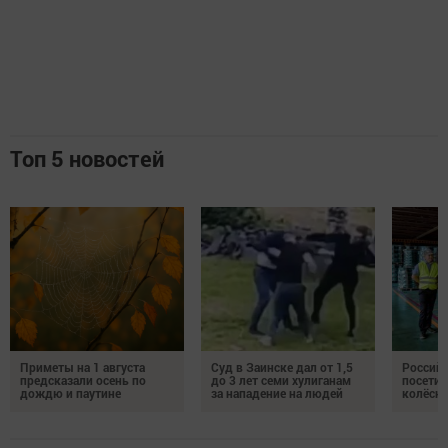
Топ 5 новостей
Приметы на 1 августа
Суд в Заинске дал от 1,5
Российс
предсказали осень по
до 3 лет семи хулиганам
посетил
дождю и паутине
за нападение на людей
колёсн