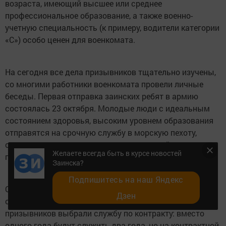
возраста, имеющий высшее или среднее
профессиональное образование, а также военно-
учетную специальность (к примеру, водители категории
«С») особо ценен для военкомата.
На сегодня все дела призывников тщательно изучены,
со многими работники военкомата провели личные
беседы. Первая отправка заинских ребят в армию
состоялась 23 октября. Молодые люди с идеальным
состоянием здоровья, высоким уровнем образования
отправятся на срочную службу в морскую пехоту,
станут специалистами правительственной связи,
Желаете всегда быть в курсе новостей
попадут в престижные части, станут спецназовцами.
Заинска?
Подпишитесь на наш Яндекс
Отметим, в прошлом году 65 юношей отправились
Дзен
служить осенью, 43 – весной. Также в 2018 году 5
призывников выбрали службу по контракту: вместо
одного года будут служить два года, но на контрактной