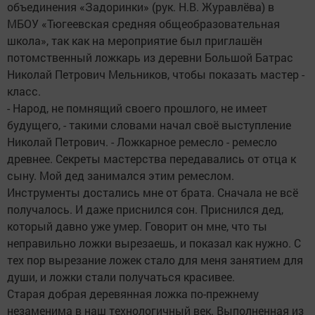
объединения «Задоринки» (рук. Н.В. Журавлёва) в
МБОУ «Тюгеевская средняя общеобразовательная
школа», так как на мероприятие был приглашён
потомственный ложкарь из деревни Большой Батрас
Николай Петрович Мельников, чтобы показать мастер -
класс.
- Народ, не помнящий своего прошлого, не имеет
будущего, - такими словами начал своё выступление
Николай Петрович. - Ложкарное ремесло - ремесло
древнее. Секреты мастерства передавались от отца к
сыну. Мой дед занимался этим ремеслом.
Инструменты достались мне от брата. Сначала не всё
получалось. И даже приснился сон. Приснился дед,
который давно уже умер. Говорит он мне, что ты
неправильно ложки вырезаешь, и показал как нужно. С
тех пор вырезание ложек стало для меня занятием для
души, и ложки стали получаться красивее.
Старая добрая деревянная ложка по-прежнему
незаменима в наш технологичный век. Выполненная из