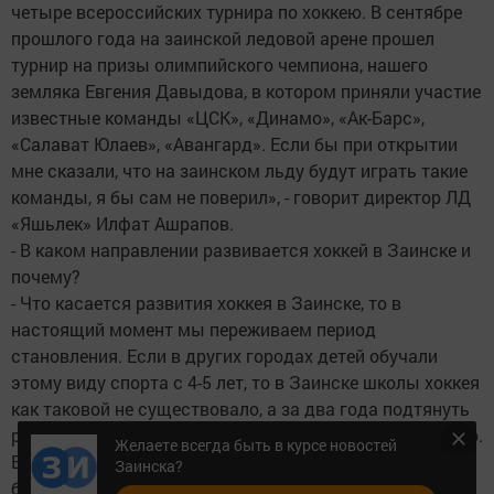
четыре всероссийских турнира по хоккею. В сентябре
прошлого года на заинской ледовой арене прошел
турнир на призы олимпийского чемпиона, нашего
земляка Евгения Давыдова, в котором приняли участие
известные команды «ЦСК», «Динамо», «Ак-Барс»,
«Салават Юлаев», «Авангард». Если бы при открытии
мне сказали, что на заинском льду будут играть такие
команды, я бы сам не поверил», - говорит директор ЛД
«Яшьлек» Илфат Ашрапов.
- В каком направлении развивается хоккей в Заинске и
почему?
- Что касается развития хоккея в Заинске, то в
настоящий момент мы переживаем период
становления. Если в других городах детей обучали
этому виду спорта с 4-5 лет, то в Заинске школы хоккея
как таковой не существовало, а за два года подтянуть
ребят и дать им такой колоссальный опыт невозможно.
Желаете всегда быть в курсе новостей
Вот и получается, что наши хоккеисты соревнуются с
Заинска?
более опытными соперниками, и если у наших за