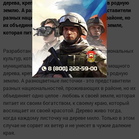
дерева, крепко своими корнями уходящего в родную
землю. А разноцветные листочки - это представители
разных национальностей, проживающих в районе, но
их объединяет одно целое - любовь к своей земле,
которая питает их своим богатством, к...
Разработан официальный логотип Года национальных
культур, который символизирует Заинский
муниципальный район в качестве сильного, мощного
дерева, крепко своими корнями уходящего в родную
землю. А разноцветные листочки - это представители
разных национальностей, проживающих в районе, но их
объединяет одно целое - любовь к своей земле, которая
питает их своим богатством, к своему краю, который
восхищает их своей красотой. Дерево живо тогда,
когда каждому листочку на дереве мило. Только в этом
случае не сорвет их ветер и не унесет в чужие далекие
края.