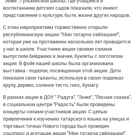
"Энже", Гулькинской школы, где учащиеся и
воспитанники детских садов показали, что имеют
представление о культуре, быте, жизни других народов.
С этим мероприятием торжественно открыли
республиканскую акцию "Мин татарча сөйләшәм!",
которая уже на протяжении нескольких лет проводится
у нас в школе. Участники акции своими силами
выпустили бейджики и значки, буклеты с логотипом
акции. В фойе нашей школы была организована
выставка - поделок, посвященная этой акции. Дети
показали свои таланты, используя в своих поделках
крупу, дерево, соленое тесто, гипс, бумагу.
В рамках акции в ДОУ " Радуга", "Энже", "Лесная сказка",
в социальном центре "Радость" были проведены
концерты силами участников акции. С целью
привлечения к изучению татарского языка на улицах и
торговых точках Нового города был проведен
соцопрос и агитация акции "Мин татарча сөйләшәм!".