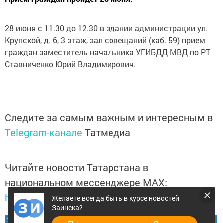
28 июня с 11.30 до 12.30 в здании администрации ул.
Крупской, д. 6, 3 этаж, зал совещаний (каб. 59) прием
граждан заместитель начальника УГИБДД МВД по РТ
Ставниченко Юрий Владимирович.
Следите за самым важным и интересным в
Telegram-канале
Татмедиа
Читайте новости Татарстана в
национальном мессенджере MАХ:
https://max.ru/tatmedia
Желаете всегда быть в курсе новостей
Заинска?
Желаете всегда быть в курсе новостей Заинска?