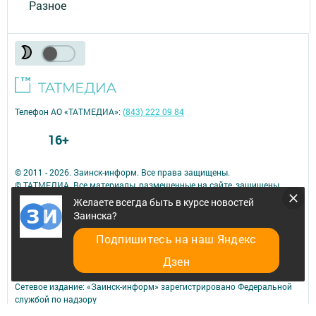
Разное
Телефон АО «ТАТМЕДИА»:
(843) 222 09 84
16+
© 2011 - 2026. Заинск-информ. Все права защищены.
© ТАТМЕДИА. Все материалы, размещенные на сайте, защищены
законом.
Желаете всегда быть в курсе новостей
Перепечатка, воспроизведение и распространение в любом объеме
Заинска?
информации,
размещенной на сайте, возможна только с письменного согласия
Подпишитесь на наш Яндекс
редакций СМИ.
Дзен
При поддержке Республиканского агентства по печати и массовым
коммуникациям.
Сетевое издание: «Заинск-информ» зарегистрировано Федеральной
службой по надзору
в сфере связи, информационных технологий и массовых