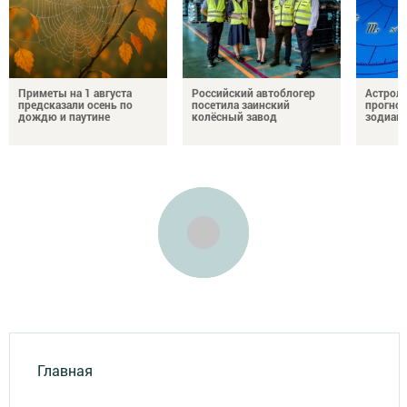
Приметы на 1 августа
Российский автоблогер
Астроло
предсказали осень по
посетила заинский
прогноз
дождю и паутине
колёсный завод
зодиак
Главная