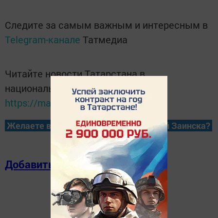
Следите за самым важным и интересным в
Telegram-канале
Татмедиа
Читайте новости Татарстана в
национальном мессенджере MАХ:
https://max.ru/tatmedia
Желаете всегда быть в курсе новостей Заинска?
Добавить в избранное