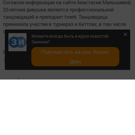
Согласно информации на сайте Анастасии Малышевой,
20-летняя девушка является профессиональной
танцовщицей и преподает twerk. Танцовщица
принимала участие в турнирах и баттлах, в том числе
снималась в телевизионном проекте «Танцы на ТНТ».
Желаете всегда быть в курсе новостей
Заинска?
Следите за самым важным и интересным в
Подпишитесь на наш Яндекс
Telegram-канале
Татмедиа
Дзен
Читайте новости Татарстана в
национальном мессенджере MАХ:
https://max.ru/tatmedia
Желаете всегда быть в курсе новостей Заинска?