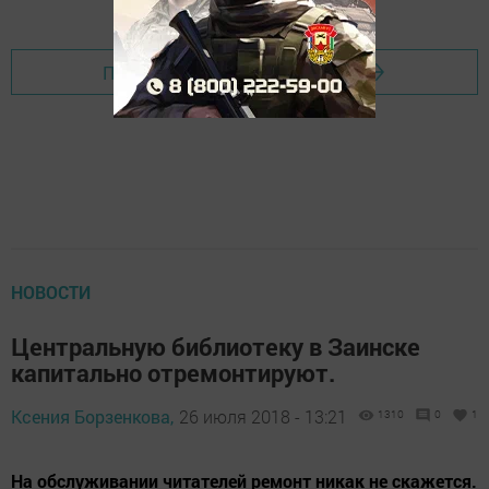
Перейти на страницу новости
НОВОСТИ
Центральную библиотеку в Заинске
капитально отремонтируют.
Ксения Борзенкова,
26 июля 2018 - 13:21
1310
0
1
На обслуживании читателей ремонт никак не скажется.