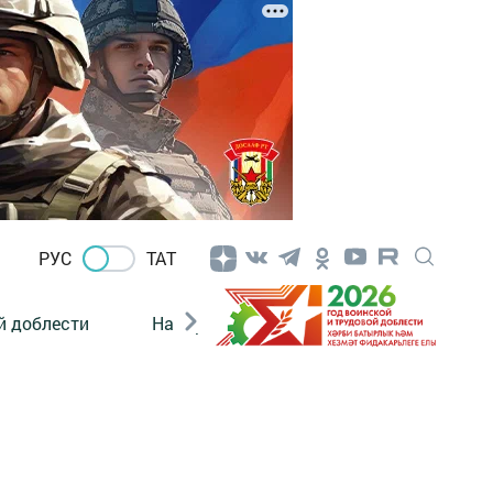
РУС
ТАТ
й доблести
Нацпроекты
Поколение будущего