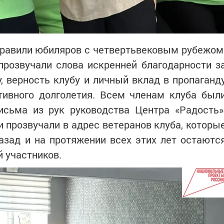
дравили юбиляров с четвертьвековым рубежом
прозвучали слова искренней благодарности з
 верность клубу и личный вклад в пропаганд
тивного долголетия. Всем членам клуба был
исьма из рук руководства Центра «Радость»
 прозвучали в адрес ветеранов клуба, которы
назад и на протяжении всех этих лет остаютс
 участников.