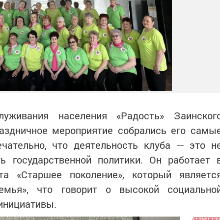
луживания населения «Радость» Заинског
раздничное мероприятие собрались его самы
ечательно, что деятельность клуба — это н
ть государственной политики. Он работает 
та «Старшее поколение», который являетс
емья», что говорит о высокой социально
инициативы.