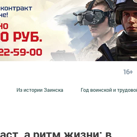
16+
Из истории Заинска
Год воинской и трудово
аст, а ритм жизни: в