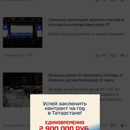
Заинская делегация приняла участие в
итоговой коллегии Минстроя РТ
Район получил ключи от новой техники.
23 января 2024, 13:30
1960
0
0
Жильцы дома по проспекту Победы в
Заинске расчистили двор от снега
За пару дней жители дома № 1/07 по
проспекту Победы навели порядок в
своем дворе расчистив территорию от
снега.
23 января 2024, 12:30
1277
0
3