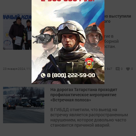
Заинские лыжники успешно выступили
на Первенстве Приволжского
федерального округа
Спортсмены приняли участие в
соревнованиях в составе сборной
команды Республики Татарстан.
23 января 2024, 11:30
947
0
0
На дорогах Татарстана проходит
профилактическое мероприятие
«Встречная полоса»
В ГИБДД отметили, что выезд на
встречку является распространенным
нарушением, которое довольно часто
становится причиной аварий.