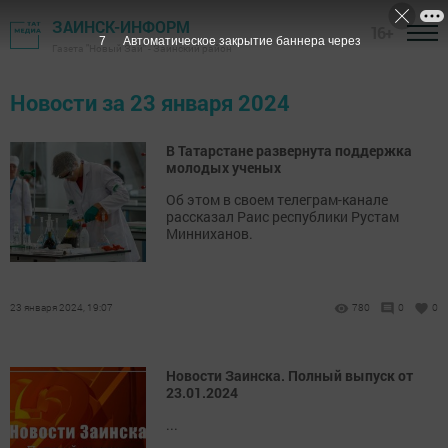
ЗАИНСК-ИНФОРМ
16+
7
Автоматическое закрытие баннера через
Газета "Новый Зай" - Заинский район
Новости за 23 января 2024
В Татарстане развернута поддержка
молодых ученых
Об этом в своем телеграм-канале
рассказал Раис республики Рустам
Минниханов.
23 января 2024, 19:07
780
0
0
Новости Заинска. Полный выпуск от
23.01.2024
...