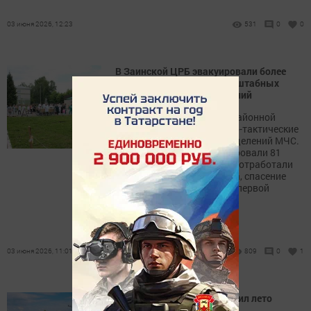
03 июня 2026, 12:23
531
0
0
В Заинской ЦРБ эвакуировали более
100 человек во время масштабных
пожарно-тактических учений
В Заинской центральной районной
больнице прошли пожарно-тактические
учения с участием подразделений МЧС.
В ходе тренировки эвакуировали 81
пациента и 32 сотрудника, отработали
тушение условного пожара, спасение
пострадавших и оказание первой
помощи.
03 июня 2026, 11:01
809
0
1
Радиоклуб «Полёт» встретил лето
прямым эфиром с МКС