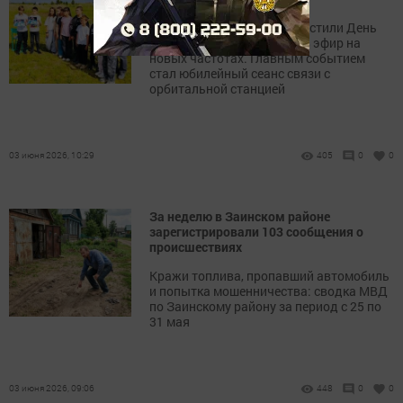
Воспитанники клуба совместили День
защиты детей с выходом в эфир на
новых частотах. Главным событием
стал юбилейный сеанс связи с
орбитальной станцией
03 июня 2026, 10:29
405
0
0
За неделю в Заинском районе
зарегистрировали 103 сообщения о
происшествиях
Кражи топлива, пропавший автомобиль
и попытка мошенничества: сводка МВД
по Заинскому району за период с 25 по
31 мая
03 июня 2026, 09:06
448
0
0