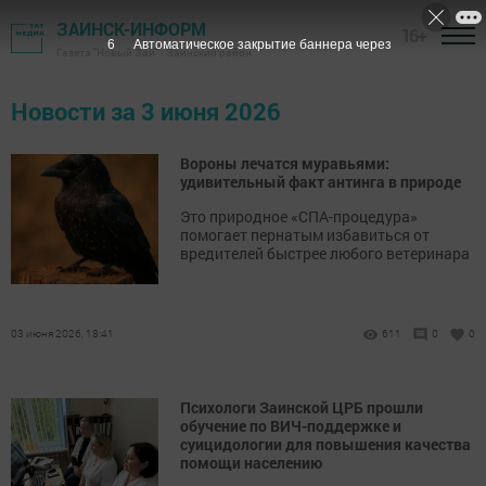
ЗАИНСК-ИНФОРМ
16+
5
Автоматическое закрытие баннера через
Газета "Новый Зай" - Заинский район
Новости за 3 июня 2026
Вороны лечатся муравьями:
удивительный факт антинга в природе
Это природное «СПА-процедура»
помогает пернатым избавиться от
вредителей быстрее любого ветеринара
03 июня 2026, 18:41
611
0
0
Психологи Заинской ЦРБ прошли
обучение по ВИЧ-поддержке и
суицидологии для повышения качества
помощи населению