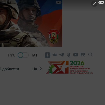
РУС
ТАТ
й доблести
Нацпроекты
Поколение будущего