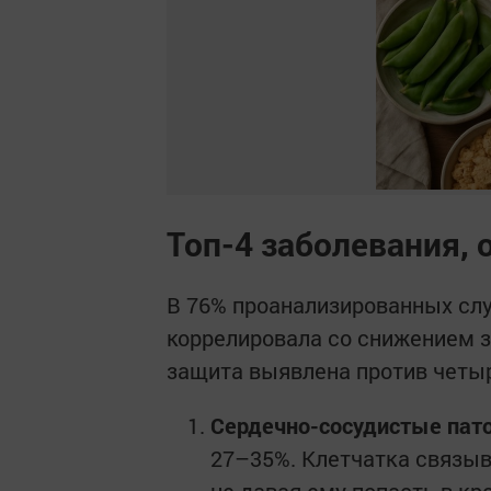
Топ-4 заболевания, 
В 76% проанализированных слу
коррелировала со снижением з
защита выявлена против четыр
Сердечно-сосудистые пат
27–35%. Клетчатка связыв
не давая ему попасть в кр