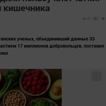
и кишечника
531
0
анских ученых, объединивший данные 33
частием 17 миллионов добровольцев, поставил
кнах