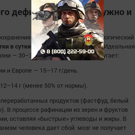
го дефицита: сколько нужно и
охранения (ВОЗ) установила физиологический
тки в сутки
для взрослого человека. Идеальная
зни — 30–35 г. Однако реальность пугает:
и и Европе — 15–17 г/день.
12–14 г (менее 50% от нормы).
переработанных продуктов (фастфуд, белый
ы). В процессе рафинации из зерен и фруктов
ми, оставляя «быстрые» углеводы и жиры. В
низм человека дает сбой: мозг не получает