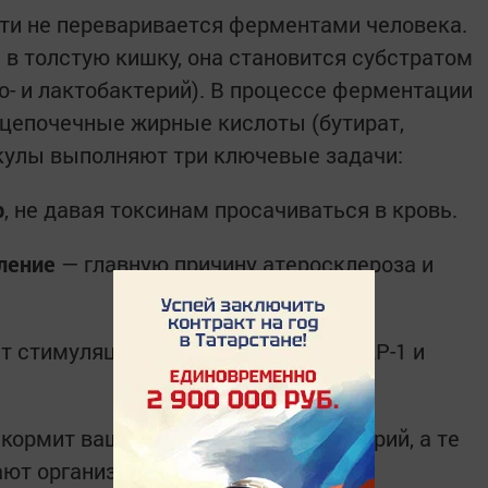
ти не переваривается ферментами человека.
 в толстую кишку, она становится субстратом
о- и лактобактерий). В процессе ферментации
цепочечные жирные кислоты (бутират,
екулы выполняют три ключевые задачи:
р
, не давая токсинам просачиваться в кровь.
ление
— главную причину атеросклероза и
т стимуляции гормонов сытости (GLP-1 и
кормит вашу «личную армию» бактерий, а те
ют организм изнутри.