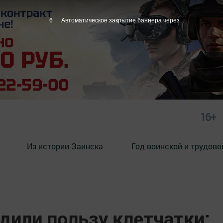
5
Автоматическое закрытие баннера через
16+
Из истории Заинска
Год воинской и трудово
дили пользу клетчатки: