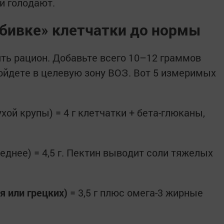
и голодают.
обивке» клетчатки до нормы
ть рацион. Добавьте всего 10–12 граммов
ойдете в целевую зону ВОЗ. Вот 5 измеримых
ухой крупы) = 4 г клетчатки + бета-глюканы,
еднее) = 4,5 г. Пектин выводит соли тяжелых
я или грецких)
= 3,5 г плюс омега-3 жирные