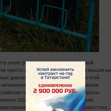
ёту сеанс радиосвязи с Международной
 не просто слушали космос: они сами вышли на
тные диапазоны, которые клуб освоил этой
 мгновенно ожил: сигналы с МКС приняли
ссийских городов. Дети задавали вопросы
венные QSL-коды и в реальном времени
ераторами от Калининграда до Владивостока.