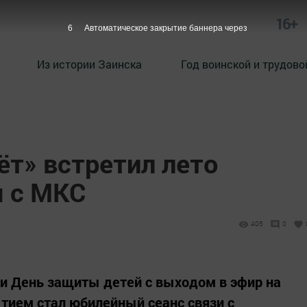
16+
4
Автоматическое закрытие баннера через
Из истории Заинска
Год воинской и трудово
ёт» встретил лето
 с МКС
405
0
и День защиты детей с выходом в эфир на
тием стал юбилейный сеанс связи с