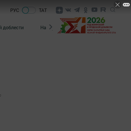
РУС
ТАТ
й доблести
Нацпроекты
Поколение будущего
0