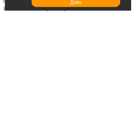
однако сама Светлана не делала официальных
Дзен
заявлений по этому поводу.
Следите за самым важным и интересным в
Telegram-канале
Татмедиа