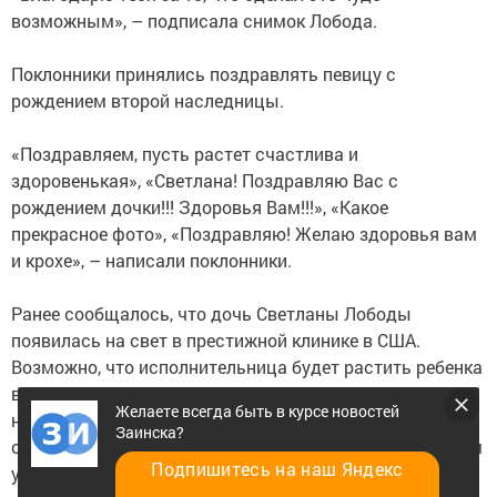
возможным», – подписала снимок Лобода.
Поклонники принялись поздравлять певицу с
рождением второй наследницы.
«Поздравляем, пусть растет счастлива и
здоровенькая», «Светлана! Поздравляю Вас с
рождением дочки!!! Здоровья Вам!!!», «Какое
прекрасное фото», «Поздравляю! Желаю здоровья вам
и крохе», – написали поклонники.
Ранее сообщалось, что дочь Светланы Лободы
появилась на свет в престижной клинике в США.
Возможно, что исполнительница будет растить ребенка
в статусе матери-одиночки, так как об отце ребенка
Желаете всегда быть в курсе новостей
ничего не известно. Предполагаемый отец малышки –
Заинска?
солист группы Rammstein Тилль Линдеманн, с которым
Подпишитесь на наш Яндекс
у певицы были близкие отношения прошлым летом,