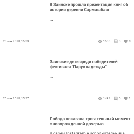
В Заинске прошла презентация книг об
истории деревни Сармашбаш
...
25 мая 2018, 15:39
1536
0
0
Заинские дети среди победителей
фестиваля "Парус надежды"
...
25 мая 2018, 15:37
1491
0
1
Лобода показала трогательный момент
с новорожденной дочерью
В своем Instagram`e исполнительница