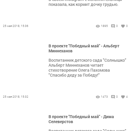
показала, как кормит дочку грудью.
25 мая 2018, 15:36
1895
0
0
В проекте "Победный май" - Альберт
Миннеханов
Воспитанник детского сада "Солнышко"
Альберт Миннеханов читает
стихотворение Олега Пахомова
"Спасибо деду за Победу!"
25 мая 2018, 15:32
1473
0
4
В проекте "Победный май" - Дима
Селеверстов
Воспитанник детского сада "Солнышко"