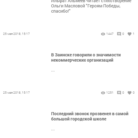
Ильфат Альмеев читает стихотворение
Ольги Масловой "Героям Победы,
спасибо!"
25 мая 2018, 15:17
1447
0
1
В Заинске говорили о значимости
некоммерческих организаций
...
25 мая 2018, 15:17
1251
0
0
Последний звонок прозвенел в самой
большой городской школе
...