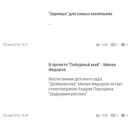
"Зарница" для самых маленьких
...
25 мая 2018, 15:41
1468
0
0
В проекте "Победный май" - Милан
Федоров
Воспитанник детского сада
"Дюймовочка" Милан Федоров читает
стихотворение Андрея Парошина
"Дедушкин рассказ"
25 мая 2018, 15:39
1500
0
0