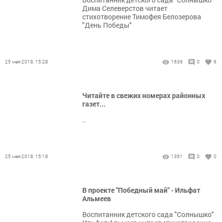
Дима Селеверстов читает
стихотворение Тимофея Белозерова
"День Победы"
25 мая 2018, 15:28
1636
0
6
Читайте в свежих номерах районных
газет...
..
25 мая 2018, 15:18
1361
0
0
В проекте "Победный май" - Ильфат
Альмеев
Воспитанник детского сада "Солнышко"