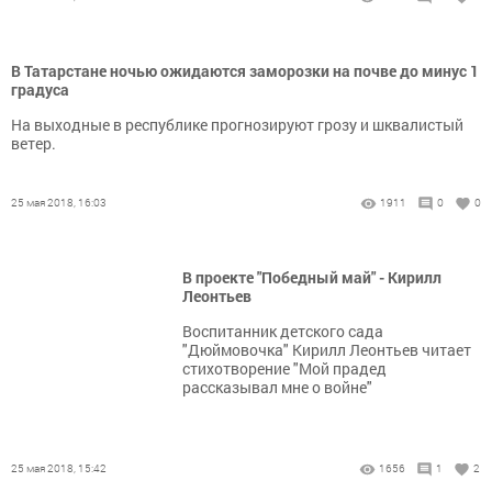
В Татарстане ночью ожидаются заморозки на почве до минус 1
градуса
На выходные в республике прогнозируют грозу и шквалистый
ветер.
25 мая 2018, 16:03
1911
0
0
В проекте "Победный май" - Кирилл
Леонтьев
Воспитанник детского сада
"Дюймовочка" Кирилл Леонтьев читает
стихотворение "Мой прадед
рассказывал мне о войне"
25 мая 2018, 15:42
1656
1
2