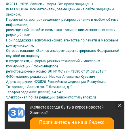
© 2011 - 2026. Заинск-информ. Все права защищены.
© ТАТМЕДИА. Все материалы, размещенные на сайте, защищены
законом.
Перепечатка, воспроизведение и распространение в любом объеме
информации,
размещенной на сайте, возможна только с письменного согласия
редакций СМИ.
При поддержке Республиканского агентства по печати и массовым
коммуникациям.
Сетевое издание: «Заинск-информ» зарегистрировано Федеральной
службой по надзору
в сфере связи, информационных технологий и массовых
коммуникаций (Роскомнадзор) —
регистрационный номер ЭЛ № ФС 77 - 73590 от 31.08.2018 г
ФИО главного редактора: Исаков Александр Кузьмич
Адрес редакции: 423520, Российская Федерация, Республика
Татарстан, г Заинск, ул. Т. Ялчыгола, д. 9
Телефон редакции: (85558) 7-47-47
Электронная почта редакции: zainsk-inform@yandex.ru
Для сообщений о фактах коррупции: zainsk-inform@yandex.ru
Желаете всегда быть в курсе новостей
Учредитель СМИ: АО «ТАТМЕДИА»
Заинска?
Антикоррупционная политика
Подпишитесь на наш Яндекс
АО «ТАТМЕДИА» использует «cookie»
для персонализации сервисов и
удобства пользователей сайтом.