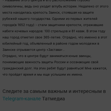
- Название этого центра и его расположение глубоко
символичны, ведь оно уходит вглубь истории. Недалеко от этого
места находилась крепость Заинск, стоявшая на защите
рубежей нашего государства. Одними из первых жителей
города(в 1652 году) - стали защитники крепости, отражавшие
набеги кочевых народов: 100 стрельцов и 81 казак. В этом году
наш город отметил свое 365-летие. Отрадно, что именно в этот
юбилейный год,
объявленный в районе годом молодежи в
Заинске отрывается центр «Застава» .
Отрадно, что в центре будут заниматься юные заинцы,
понимающие важность защиты России и осознающие свой
гражданский долг. На этих ребят будут равняться! Мне кажется,
что пройдет время и мы еще услышим их имена.
Следите за самым важным и интересным в
Telegram-канале
Татмедиа