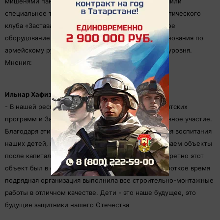
мишенями панелями из древесины. В спортзал купили
специальное татами. Руководитель военно-патриотического
клуба «Застава» Антон Миронов отмечает, что новое
оборудование позволит проводить в районе соревнования по
армейскому рукопашному бою республиканского уровня.
Мнения:
Ильнар Хафизов, руководитель исполкома:
- В нашей республике работает около 30 президентских
программ и Заинский район принимает в них активное участие.
Благодаря этим программам создаются условия для воспитания
наших детей, молодежи. Начиная с мая мы открываем объекты
после капитального ремонта, реконструкции. Конкретно этот
объект был в очень плачевном состоянии, и за короткое время
подрядная организация выполнила все строительно-монтажные
работы в отличном качестве. Дети - это наше будущее, это
будущие защитники нашего Отечества