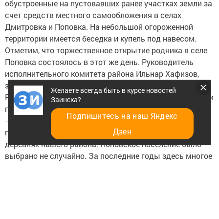
обустроенные на пустовавших ранее участках земли за
счет средств местного самообложения в селах
Дмитровка и Поповка. На небольшой огороженной
территории имеется беседка и купель под навесом.
Отметим, что торжественное открытие родника в селе
Поповка состоялось в этот же день. Руководитель
исполнительного комитета района Ильнар Хафизов,
заместитель главы Валерий Акатьев и глава поселения
Желаете всегда быть в курсе новостей
Руслан Хабибуллин дружно перерезали красную ленту и
Заинска?
первыми испили воды из нового родника.
Подпишитесь на наш Яндекс
– Мы ежемесячно встречаемся с главами сельских
Дзен
поселений, чтобы рассказать о достижениях в селах и
деревнях нашего района. Поповское поселение было
выбрано не случайно. За последние годы здесь многое
изменилось к лучшему. Глава поселения пришелся ко
двору, он очень инициативный, ответственный,
трудолюбивый и сразу нашел общий язык с
населением. Местные жители поддерживают все его
начинания. За этот год в сельском поселении по