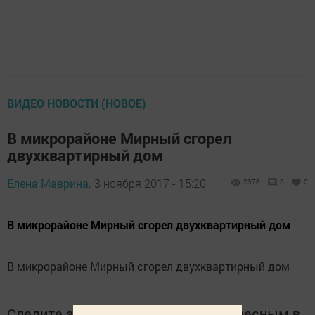
ВИДЕО НОВОСТИ (НОВОЕ)
В микрорайоне Мирный сгорел
двухквартирный дом
Елена Маврина,
3 ноября 2017 - 15:20
2378
0
0
В микрорайоне Мирный сгорел двухквартирный дом
В микрорайоне Мирный сгорел двухквартирный дом
Следите за самым важным и интересным в