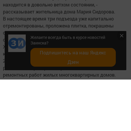
находится в довольно ветхом состоянии, -
рассказывает жительница дома Мария Сидорова.
В настоящее время три подъезда уже капитально
отремонтированы, проложена плитка, покрашены
стены, обшиты двери. Продолжается работа в
Желаете всегда быть в курсе новостей
остальных подъездах.
Заинска?
Ход капитального ремонта находится под постоянным
Подпишитесь на наш Яндекс
контролем руководства города.
2 августа руководитель исполнительного комитета
Дзен
района Ильнар Хафизов провел выездной осмотр хода
ремонтных работ жилых многоквартирных домов.
- В этом году капитальным ремонтом охвачены 15
многоквартирных домов по городу и два дома в селе
Поручиково. Общая стоимость работ - 76 млн. рублей.
Ведут работы четыре подрядных организации.
Заказчиком выступает Фонд ЖКХ. Основные работы –
это утепление фасадов, мокрый фасад, замена
электричества, холодного и горячего водоснабжения,