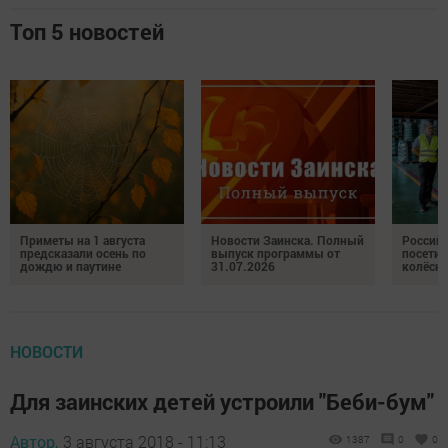
Топ 5 новостей
Приметы на 1 августа
Новости Заинска. Полный
Российс
предсказали осень по
выпуск программы от
посетил
дождю и паутине
31.07.2026
колёсн
НОВОСТИ
Для заинских детей устроили "Беби-бум"
Автор,
3 августа 2018 - 11:13
1387
0
0