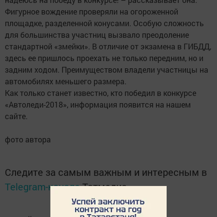
Фигурное вождение проверяли на огороженной
площадке, разделенной конусами. Особую сложность
для большинства участниц вызвало преодоление
стандартной «змейки». В отличие от экзамена в ГИБДД,
здесь ее пришлось проехать не только передним, но и
задним ходом. Преимуществом владели участницы на
автомобилях меньшего размера.
Как только станет известно, кто победил в конкурсе
«Автоледи-2018», информация появится на нашем
сайте.
фото автора
Следите за самым важным и интересным в
Telegram-канале
Татмедиа