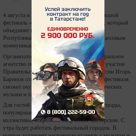
4 августа в центре Москвы состоится большой
фестиваль «Многонациональная Россия», который
объединит все народы страны, сообщает
Республиканское агентство по печати и массовым
коммуникациям «Татмедиа».
Организатором праздника является Федеральное
агентство по делам национальностей при участии
Правительства Москвы. Глава ФАДН России Игорь
Баринов отмечает, что каждый участник фестиваля
сможет окунуться в мир творчества, этнических
музыки и танцев.
Для гостей фестиваля выступят звезды эстрады,
популярные национальные музыкальные
коллективы, откроются творческие мастерские. С
утра будет работать фестивальный городок. В
шатрах установят настоящую кузницу с молотом и