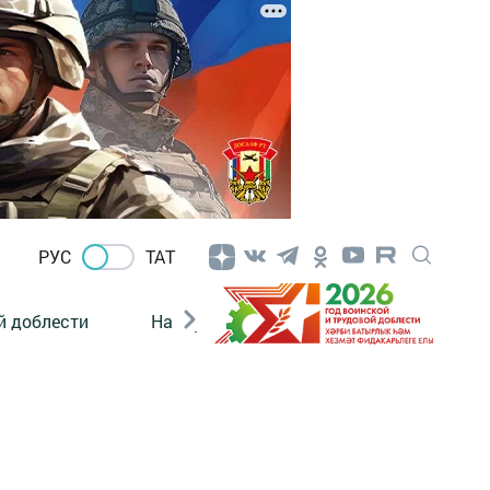
РУС
ТАТ
й доблести
Нацпроекты
Поколение будущего