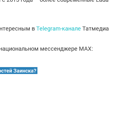
интересным в
Telegram-канале
Татмедиа
в национальном мессенджере MАХ:
остей Заинска?