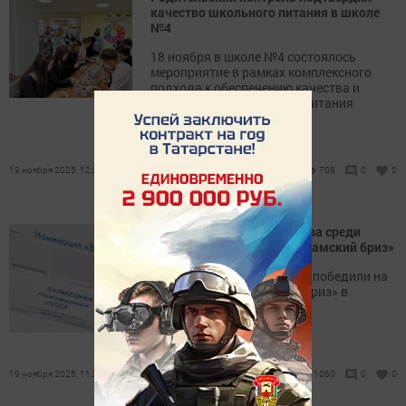
качество школьного питания в школе
№4
18 ноября в школе №4 состоялось
мероприятие в рамках комплексного
подхода к обеспечению качества и
безопасности школьного питания
19 ноября 2025, 12:23
708
0
0
«Заинские новости» — снова среди
победителей фестиваля «Камский бриз»
«Заинские новости» вновь победили на
телефестивале «Камский бриз» в
Татарстане
19 ноября 2025, 11:22
1060
0
0