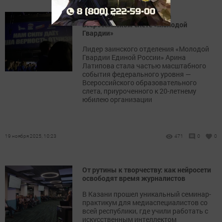
Представитель Заинска на
всероссийском слете «Молодой
Гвардии»
Лидер заинского отделения «Молодой
Гвардии Единой России» Арина
Латипова стала частью масштабного
события федерального уровня —
Всероссийского образовательного
слета, приуроченного к 20-летнему
юбилею организации
19 ноября 2025, 10:23
471
0
0
От рутины к творчеству: как нейросети
освободят время журналистов
В Казани прошел уникальный семинар-
практикум для медиаспециалистов со
всей республики, где учили работать с
искусственным интеллектом