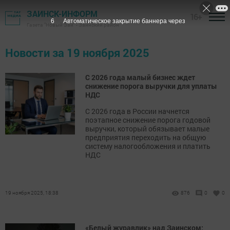
ЗАИНСК-ИНФОРМ
16+
5
Автоматическое закрытие баннера через
Газета "Новый Зай" - Заинский район
Новости за 19 ноября 2025
С 2026 года малый бизнес ждет
снижение порога выручки для уплаты
НДС
С 2026 года в России начнется
поэтапное снижение порога годовой
выручки, который обязывает малые
предприятия переходить на общую
систему налогообложения и платить
НДС
19 ноября 2025, 18:38
876
0
0
«Белый журавлик» над Заинском: