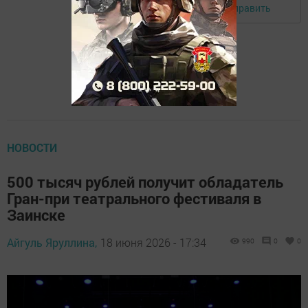
Отправить
Авторизоваться
НОВОСТИ
500 тысяч рублей получит обладатель
Гран-при театрального фестиваля в
Заинске
Айгуль Яруллина,
18 июня 2026 - 17:34
990
0
0