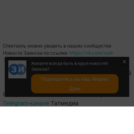
Спектакль можно увидеть в нашем сообществе
Новости Заинска по ссылке:
https://vk.com/wall-
31014101_148341
Желаете всегда быть в курсе новостей
Заинска?
Фото Эндже Аглямовой
Подпишитесь на наш Яндекс
Дзен
Следите за самым важным и интересным в
Telegram-канале
Татмедиа
Читайте новости Татарстана в
национальном мессенджере MАХ: