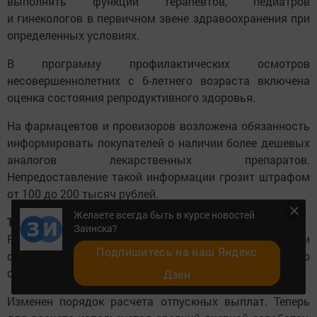
выполнять функции терапевтов, педиатров
и гинекологов в первичном звене здравоохранения при
определенных условиях.
В программу профилактических осмотров
несовершеннолетних с 6-летнего возраста включена
оценка состояния репродуктивного здоровья.
На фармацевтов и провизоров возложена обязанность
информировать покупателей о наличии более дешевых
аналогов лекарственных препаратов.
Непредоставление такой информации грозит штрафом
от 100 до 200 тысяч рублей.
Желаете всегда быть в курсе новостей
Трудовые отношения
Заинска?
Работодателям запрещено сокращать размер премии
Подпишитесь на наш Яндекс
сотруднику более чем на 20% от его установленного
оклада (тарифной ставки).
Дзен
Изменен порядок расчета отпускных выплат. Теперь