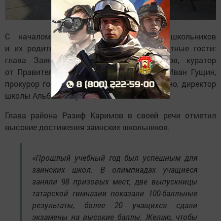
С началом учебного года учителей, школьников
и их родителей пришли поздравить почётные гости:
глава Заинского района Разиф Каримов, куратор
от Правительства Республики Татарстан Иван Гущин,
прокурор города Сергей Урванцев и, конечно, директор
школы Альбина Ларина.
Глава района Разиф Каримов в своей речи отметил
высокие достижения заинских школьников.
«Прошлый учебный год был успешным для
заинских школ. В олимпиадах учащиеся
заняли 98 призовых мест, две выпускницы
татарской гимназии показали 100-балльные
результаты, более 20 учащихся сдали
экзамены на высокие баллы. Желаю, чтобы