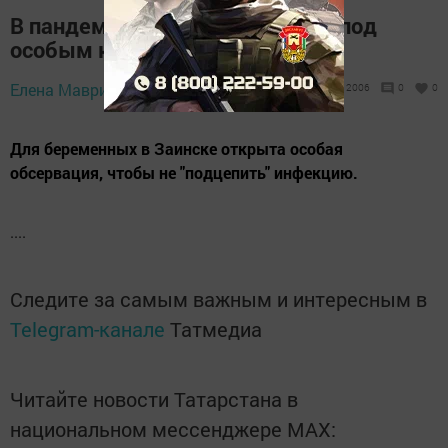
В пандемию будущие мамочки под
особым контролем
Елена Маврина,
11 декабря 2020 - 15:46
2006
0
0
Для беременных в Заинске открыта особая
обсервация, чтобы не "подцепить" инфекцию.
....
Следите за самым важным и интересным в
Telegram-канале
Татмедиа
Читайте новости Татарстана в
национальном мессенджере MАХ: