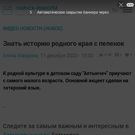
ЗАИНСК-ИНФОРМ
16+
5
Автоматическое закрытие баннера через
Газета "Новый Зай" - Заинский район
ВИДЕО НОВОСТИ (НОВОЕ)
Знать историю родного края с пеленок
Елена Маврина,
11 декабря 2020 - 15:50
2148
0
0
К родной культуре в детском саду "Алтынчеч" приучают
с самого малого возраста. Основной акцент сделан на
татарский язык.
...
Следите за самым важным и интересным в
Telegram-канале
Татмедиа