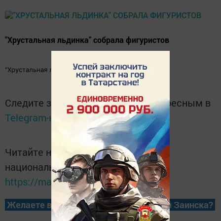
"Хрустальная льдинка" собрала фигуристов
"Хрустальная льдинка" собрала фигуристов
Следите за самым важным и интересным в
Telegram-канале
Татмедиа
Читайте новости Татарстана в
национальном мессенджере MАХ:
https://max.ru/tatmedia
Желаете всегда быть в курсе новостей Заинска?