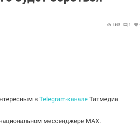
1865
1
интересным в
Telegram-канале
Татмедиа
в национальном мессенджере MАХ: