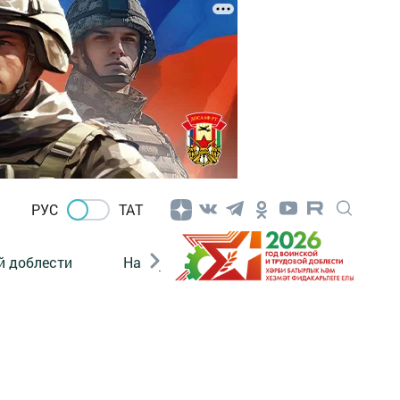
РУС
ТАТ
й доблести
Нацпроекты
Поколение будущего