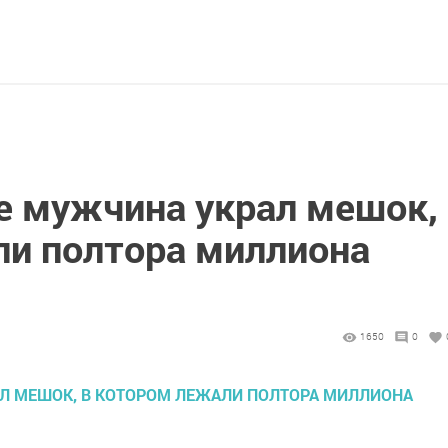
е мужчина украл мешок,
ли полтора миллиона
1650
0