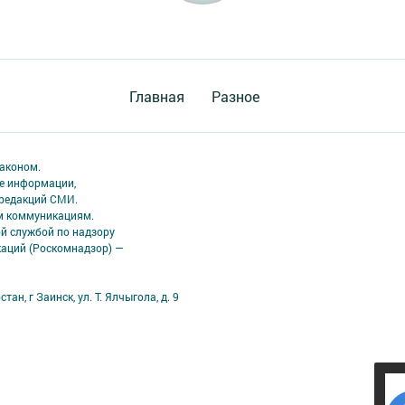
Главная
Разное
аконом.
ме информации,
 редакций СМИ.
ым коммуникациям.
й службой по надзору
каций (Роскомнадзор) —
н, г Заинск, ул. Т. Ялчыгола, д. 9