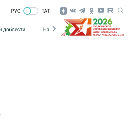
РУС
ТАТ
й доблести
Нацпроекты
Поколение будущего
м
0