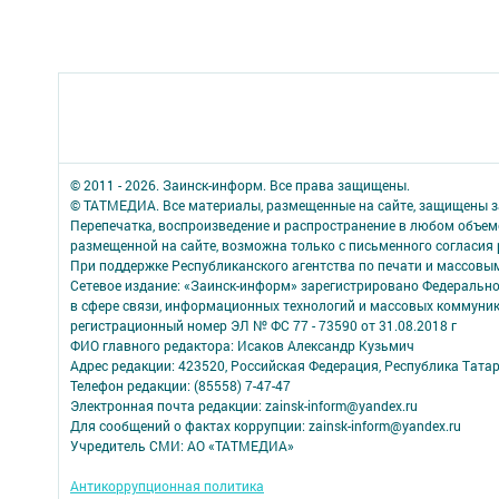
© 2011 - 2026. Заинск-информ. Все права защищены.
© ТАТМЕДИА. Все материалы, размещенные на сайте, защищены з
Перепечатка, воспроизведение и распространение в любом объе
размещенной на сайте, возможна только с письменного согласия
При поддержке Республиканского агентства по печати и массов
Сетевое издание: «Заинск-информ» зарегистрировано Федерально
в сфере связи, информационных технологий и массовых коммуни
регистрационный номер ЭЛ № ФС 77 - 73590 от 31.08.2018 г
ФИО главного редактора: Исаков Александр Кузьмич
Адрес редакции: 423520, Российская Федерация, Республика Татарста
Телефон редакции: (85558) 7-47-47
Электронная почта редакции: zainsk-inform@yandex.ru
Для сообщений о фактах коррупции: zainsk-inform@yandex.ru
Учредитель СМИ: АО «ТАТМЕДИА»
Антикоррупционная политика