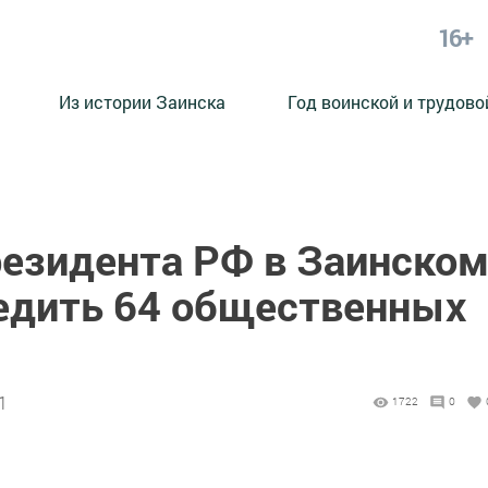
16+
Из истории Заинска
Год воинской и трудово
езидента РФ в Заинско
ледить 64 общественных
1
1722
0