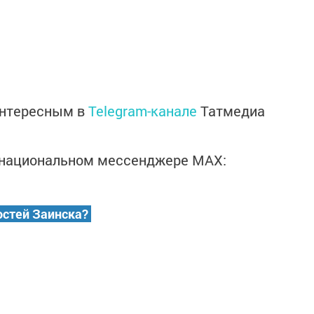
интересным в
Telegram-канале
Татмедиа
в национальном мессенджере MАХ:
остей Заинска?