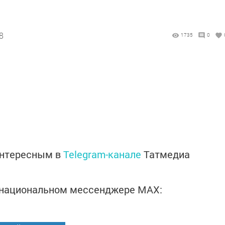
8
1735
0
интересным в
Telegram-канале
Татмедиа
в национальном мессенджере MАХ: