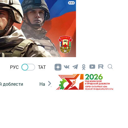
РУС
ТАТ
й доблести
Нацпроекты
Поколение будущего