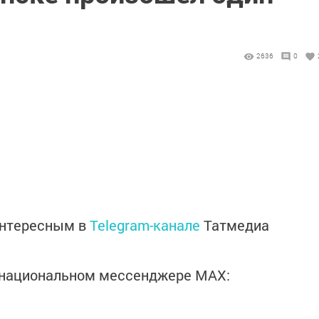
2636
0
интересным в
Telegram-канале
Татмедиа
в национальном мессенджере MАХ: