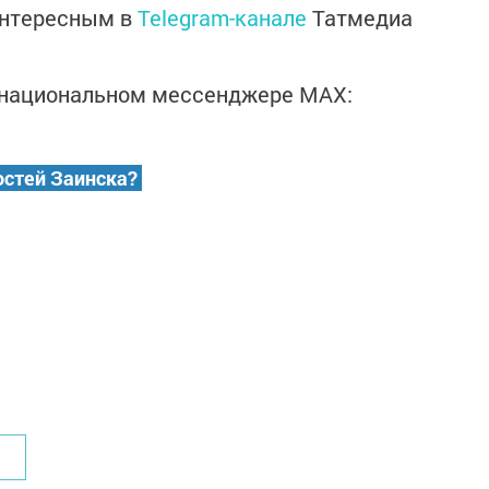
интересным в
Telegram-канале
Татмедиа
в национальном мессенджере MАХ:
остей Заинска?