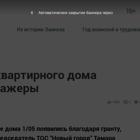
16+
5
Автоматическое закрытие баннера через
Из истории Заинска
Год воинской и трудово
квартирного дома
нажеры
1880
0
 дома 1/05 появились благодаря гранту,
едседатель ТОС "Новый город" Тамара