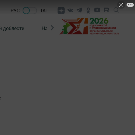
РУС
ТАТ
й доблести
Нацпроекты
Поколение будущего
0