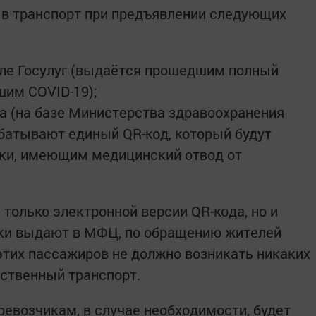
 в транспорт при пpeдъявлении следующих
але Госулуг (выдаётся пpoшедшим полный
шим COVID-19);
а (на базе Министерства здравоохранения
батывают единый QR-код, который будут
ки, имеющим медицинский отвод от
только электронной версии QR-кода, но и
ки выдают в МФЦ, по обращению жителей
 этих пассажиров не дoлжно возникать никаких
ственный транспорт.
ревозчикам, в случае необxoдимости, будет