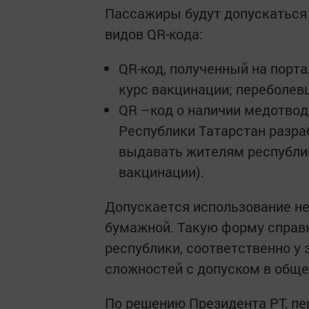
Пассажиры будут допускаться
видов QR-кода:
QR-код, полyченный на порт
курс вакцинации; пеpeболев
QR –код о наличии медoтвод
Республики Татарстан разра
выдавать жителям peспубли
вакцинации).
Допycкается использование не 
бумажной. Такую форму справ
республики, соответственно у
сложностей с допycком в обще
По решению Президента РТ, пе