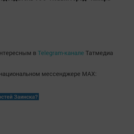
интересным в
Telegram-канале
Татмедиа
в национальном мессенджере MАХ:
остей Заинска?