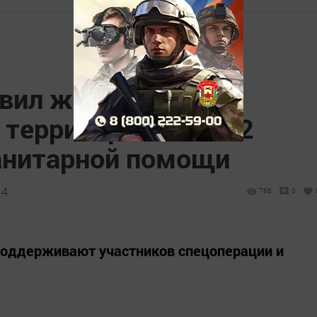
авил жителям
территорий более 2
анитарной помощи
14
768
0
поддерживают участников спецоперации и