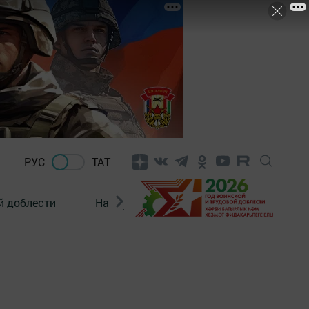
РУС
ТАТ
й доблести
Нацпроекты
Поколение будущего