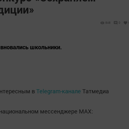
диции»
848
0
евновались школьники.
интересным в
Telegram-канале
Татмедиа
в национальном мессенджере MАХ: