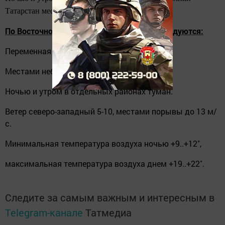
Татарстан местами ожидается туман.
По Восточному Предкамью и Закамью ожидуются:
Переменная облачность.
Местами небольшой дождь.
Ночью и утром в отдельных районах туман.
Ветер северо-западный 5-10, местами порывы до 13 м/
с.
Минимальная температура воздуха ночью +9..+12
˚,
максимальная температура воздуха днем +19..+22
˚
.
Следите за самым важным и интересным в
Telegram-канале
Татмедиа