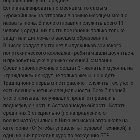
образование, у 36 - среднее.
Если анализировать по месяцам, то самым
«урожайным» на отправки в армию месяцем можно
назвать июнь. В июле отправили служить всего 11
человек, среди них почти все юноши только-только
защитили дипломы о высшем образовании.
В числе солдат почти нет выпускников заинского
политехнического колледжа - ребятам дали доучиться,
и призовут их уже в рамках осенней кампании.
Среди новоиспеченных солдат 3 - женатых мужчин, на
«гражданке» их ждут не только жены, но и дети.
Традиционно первыми отправляют служить тех, у кого
есть военно-учетные специальности. Всех 7 парней
этого призыва, получивших права, отправили в
подшефную часть в Астраханскую область. Кстати,
среди них 3 специально (по направлению от
военкомата) учились в Нижнекамской автошколе на
категорию «С»(чтобы управлять грузовой техникой), а
один из них проходил курс по вождению БТР.