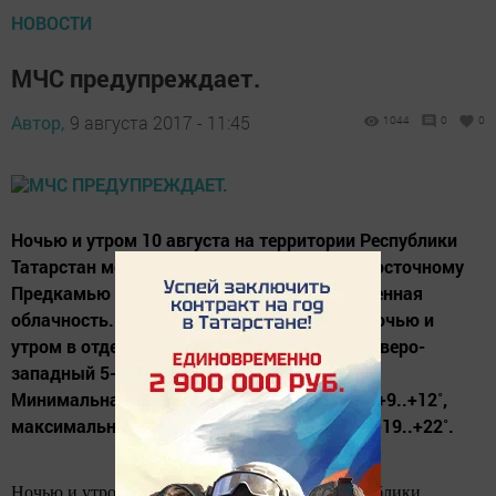
НОВОСТИ
МЧС предупреждает.
Автор,
9 августа 2017 - 11:45
1044
0
0
Ночью и утром 10 августа на территории Республики
Татарстан местами ожидается туман. По Восточному
Предкамью и Закамью ожидуются: Переменная
облачность. Местами небольшой дождь. Ночью и
утром в отдельных районах туман. Ветер северо-
западный 5-10, местами порывы до 13 м/с.
Минимальная температура воздуха ночью +9..+12˚,
максимальная температура воздуха днем +19..+22˚.
Ночью и утром 10 августа на территории Республики