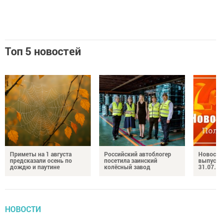
Топ 5 новостей
Приметы на 1 августа
Российский автоблогер
Новост
предсказали осень по
посетила заинский
выпуск
дождю и паутине
колёсный завод
31.07.2
НОВОСТИ