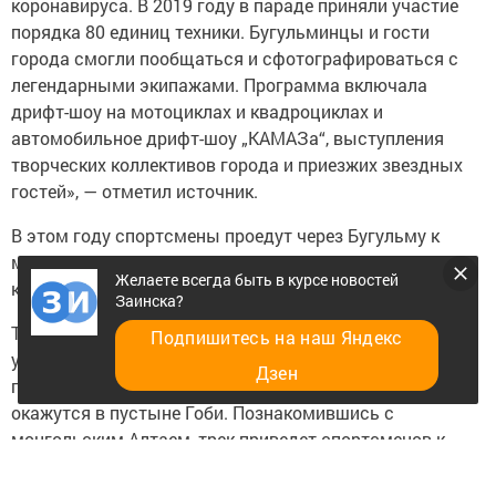
коронавируса. В 2019 году в параде приняли участие
порядка 80 единиц техники. Бугульминцы и гости
города смогли пообщаться и сфотографироваться с
легендарными экипажами. Программа включала
дрифт-шоу на мотоциклах и квадроциклах и
автомобильное дрифт-шоу „КАМАЗа“, выступления
творческих коллективов города и приезжих звездных
гостей», — отметил источник.
В этом году спортсмены проедут через Бугульму к
месту торжественного старта международного ралли,
Желаете всегда быть в курсе новостей
который состоится 1 июля в Омске.
Заинска?
Трасса ралли включит десять этапов. Из Омска
Подпишитесь на наш Яндекс
участники двинутся через леса Сибири и Алтайские
Дзен
горы в Монголию, пересекут ее с запада на восток и
окажутся в пустыне Гоби. Познакомившись с
монгольским Алтаем, трек приведет спортсменов к
конечной точке десятидневного ралли-марафона —
столице Монголии.