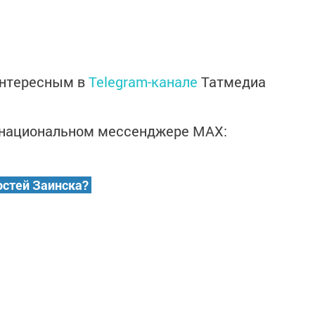
интересным в
Telegram-канале
Татмедиа
в национальном мессенджере MАХ:
остей Заинска?