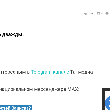
1590
0
го дважды.
интересным в
Telegram-канале
Татмедиа
в национальном мессенджере MАХ:
остей Заинска?