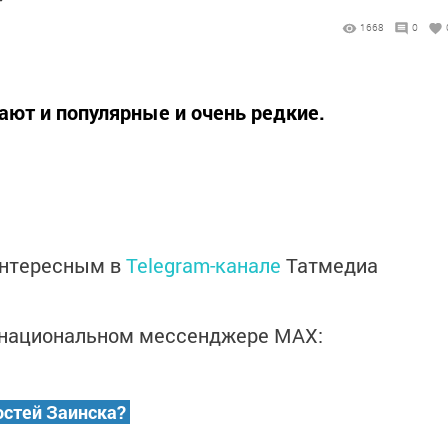
1668
0
т и популярные и очень редкие.
интересным в
Telegram-канале
Татмедиа
в национальном мессенджере MАХ:
остей Заинска?