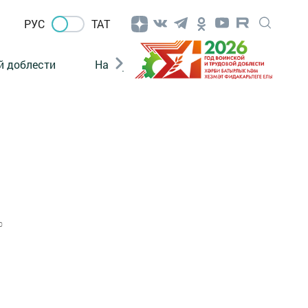
РУС
ТАТ
й доблести
Нацпроекты
Поколение будущего
0