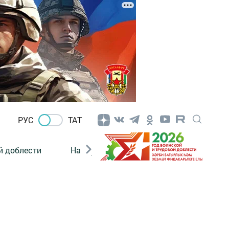
РУС
ТАТ
й доблести
Нацпроекты
Поколение будущего