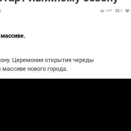
0
1477
0
 массиве.
зону. Церемония открытия череды
 массиве нового города.