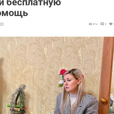
и бесплатную
омощь
00
914
0