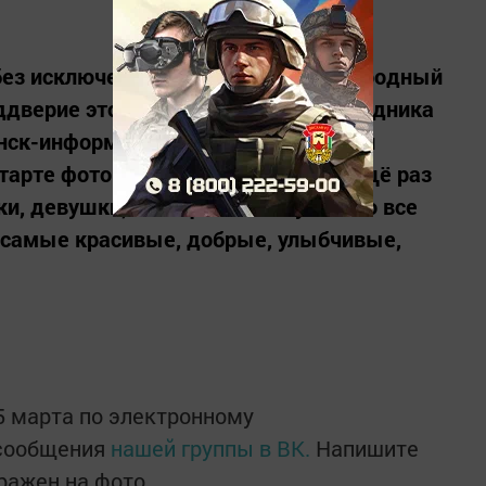
и без исключения любимый Международный
ддверие этого теплого и милого праздника
нск-информ» и @flowerraizai магазин
тарте фотоконкурса, призванного ещё раз
чки, девушки, женщины и бабушки во все
 самые красивые, добрые, улыбчивые,
5 марта по электронному
 сообщения
нашей группы в ВК.
Напишите
бражен на фото.