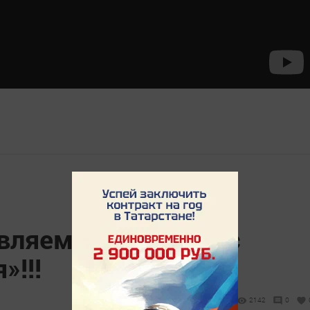
вляем фотоконкурс
»!!!
2142
0