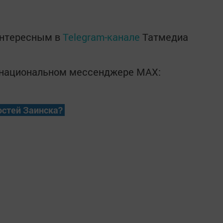
интересным в
Telegram-канале
Татмедиа
в национальном мессенджере MАХ:
остей Заинска?