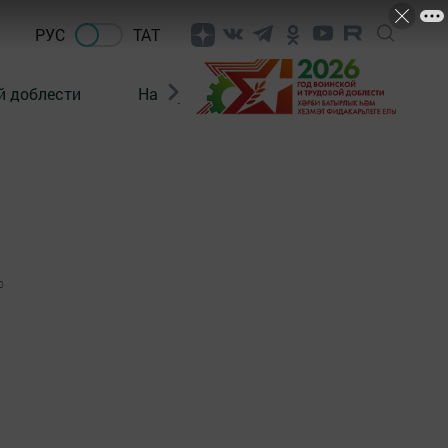
РУС
ТАТ
й доблести
Нацпроекты
Поколение будущего
0