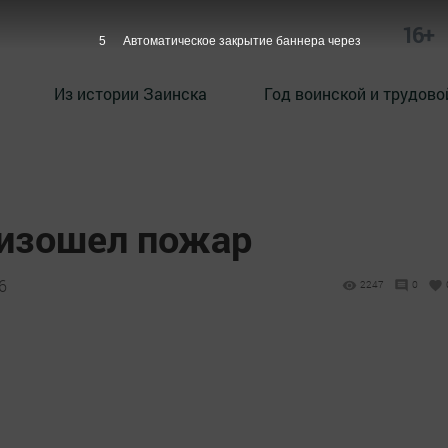
16+
4
Автоматическое закрытие баннера через
Из истории Заинска
Год воинской и трудово
оизошел пожар
6
2247
0