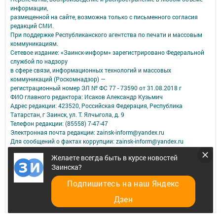
информации,
размещенной на сайте, возможна только с письменного согласия
редакций СМИ.
При поддержке Республиканского агентства по печати и массовым
коммуникациям.
Сетевое издание: «Заинск-информ» зарегистрировано Федеральной
службой по надзору
в сфере связи, информационных технологий и массовых
коммуникаций (Роскомнадзор) —
регистрационный номер ЭЛ № ФС 77 - 73590 от 31.08.2018 г
ФИО главного редактора: Исаков Александр Кузьмич
Адрес редакции: 423520, Российская Федерация, Республика
Татарстан, г Заинск, ул. Т. Ялчыгола, д. 9
Телефон редакции: (85558) 7-47-47
Электронная почта редакции: zainsk-inform@yandex.ru
Для сообщений о фактах коррупции: zainsk-inform@yandex.ru
Учредитель СМИ: АО «ТАТМЕДИА»
Желаете всегда быть в курсе новостей
Заинска?
Антикоррупционная политика
АО «ТАТМЕДИА» использует «cookie»
для персонализации сервисов и
Подпишитесь на наш Яндекс
удобства пользователей сайтом.
Использование «cookie» можно отменить в настройках браузера.
Дзен
Политика конфиденциальности