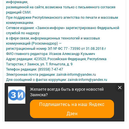
информации,
размещенной на сайте, возможна только с письменного согласия
редакций СМИ.
При поддержке Республиканского агентства по печати и массовым
коммуникациям.
Сетевое издание: «Заинск-информ» зарегистрировано Федеральной
службой по надзору
в сфере связи, информационных технологий и массовых
коммуникаций (Роскомнадзор) —
регистрационный номер ЭЛ № ФС 77 - 73590 от 31.08.2018 г
ФИО главного редактора: Исаков Александр Кузьмич
Адрес редакции: 423520, Российская Федерация, Республика
Татарстан, г Заинск, ул. Т. Ялчыгола, д. 9
Телефон редакции: (85558) 7-47-47
Электронная почта редакции: zainsk-inform@yandex.ru
Для сообщений о фактах коррупции: zainsk-inform@yandex.ru
Учредитель СМИ: АО «ТАТМЕДИА»
Желаете всегда быть в курсе новостей
Заинска?
Антикоррупционная политика
АО «ТАТМЕДИА» использует «cookie»
для персонализации сервисов и
Подпишитесь на наш Яндекс
удобства пользователей сайтом.
Использование «cookie» можно отменить в настройках браузера.
Дзен
Политика конфиденциальности