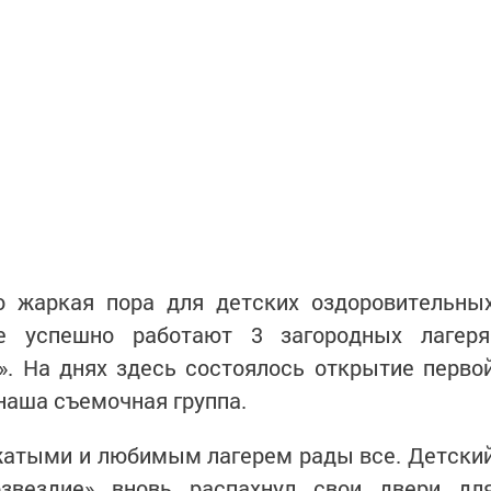
о жаркая пора для детских оздоровительны
е успешно работают 3 загородных лагеря
». На днях здесь состоялось открытие перво
 наша съемочная группа.
ожатыми и любимым лагерем рады все. Детски
озвездие» вновь распахнул свои двери дл