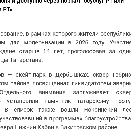
юня и доступно через портал госуслуг РТ или
 РТ».
осование, в рамках которого жители республик
ы для модернизации в 2026 году. Участи
ждане старше 14 лет, проголосовав за оди
ицы Татарстана.
в — скейт-парк в Дербышках, сквер Тебриз
ком районе, посвященная ликвидаторам авари
тдельного внимания заслуживает скве
о установили памятник татарскому поэту
. В список также вошли Ноксинский ле
 участвовавший в программах благоустройства
озера Нижний Кабан в Вахитовском районе.