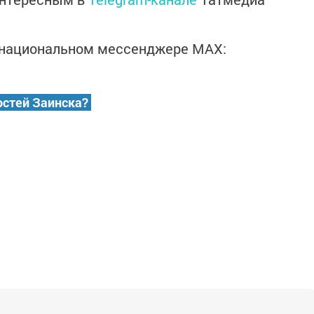
в национальном мессенджере MАХ:
остей Заинска?