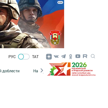
РУС
ТАТ
й доблести
Нацпроекты
Поколение будущего