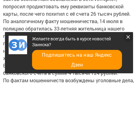
попросил продиктовать ему реквизиты банковской
карты, после чего похитил с её счета 26 тысяч рублей.
По аналогичному факту мошенничества, 14 июля в
полицию обратилась 33-летняя жительница нашего
города, которая в ходе телефонного разговора
Желаете всегда быть в курсе новостей
передала данные своей банковской карты
Заинска?
неизвестному лицу, для внесения предоплаты за
Подпишитесь на наш Яндекс
ходунки выставленные ею на продажу в сети интернет.
Дзен
Вследствие чего мошенник произвел снятие денег с ее
банковского счета в сумме 4 тысячи 724 рублей.
По фактам мошенничеств возбуждены уголовные дела,
проводятся оперативно - технические мероприятия по
установлению лиц их совершивших.
по материалам отдела МВД России по Заинскому
району
Следите за самым важным и интересным в