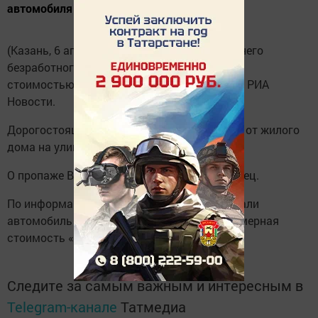
автомобиля поздно ночью в пятницу.
(Казань, 6 апреля, «Татар-информ). У 21-летнего
безработного москвича угнали «Мерседес»
стоимостью 8 миллионов рублей, сообщает РИА
Новости.
Дорогостоящий внедорожник был похищен от жилого
дома на улице Новаторов в Москве.
О пропаже ВИП-джипа сообщил сам владелец.
По информации СМИ, злоумышленники угнали
автомобиль «Mercedes Gelandewagen». Примерная
стоимость «немца» – 8 миллионов рублей.
Следите за самым важным и интересным в
Telegram-канале
Татмедиа