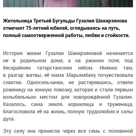
Жительница Третьей Бугульды Гузалия Шакирзянова
отмечает 75-летний юбилей, оглядываясь на путь,
полный самоотверженной работы, любви и стойкости.
История жизни Гузалии Шакирзяновой начинается
не в родильном доме, а на ржаном поле, под
бескрайним татарстанским небом. Именно там,
в разгар жатвы, её мама Марьямбану почувствовала
схватки. Односельчанки, не растерявшись, отвели
роженицу на конную повозку, которая и стала первым
колыбельным местом для новорождённой Гузалии.
Казалось, сама земля, кормилица и труженица,
благословила её на жизнь, полную трудолюбия и силы
духа.
Эту силу она пронесла через все семь с половиной