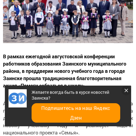
В рамках ежегодной августовской конференции
работников образования Заинского муниципального
района, в преддверии нового учебного года в городе
Заинске прошла традиционная благотворительная
акция «Помоги собраться в школу».
Желаете всегда быть в курсе новостей
Заинска?
Акция «Помоги собраться в школу!» нацелена на
Подпишитесь на наш Яндекс
поддержку семей, которым необходима
Дзен
дополнительная помощь в подготовке ребенка к
новому учебному году и реализует задачи
национального проекта «Семья».