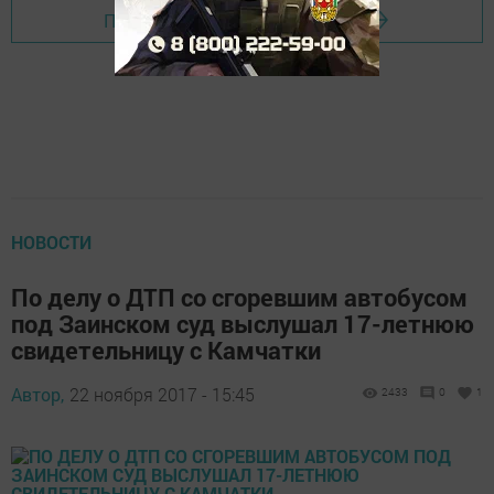
Перейти на страницу новости
НОВОСТИ
По делу о ДТП со сгоревшим автобусом
под Заинском суд выслушал 17-летнюю
свидетельницу с Камчатки
Автор,
22 ноября 2017 - 15:45
2433
0
1