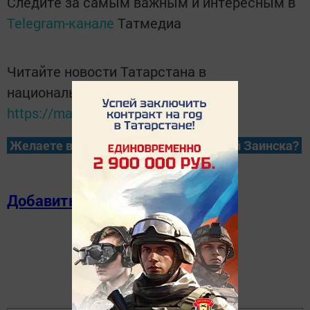
Следите за самым важным и интересным в
Telegram-канале
Татмедиа
Читайте новости Татарстана в
национальном мессенджере MАХ:
https://max.ru/tatmedia
Желаете всегда быть в курсе новостей Заинска?
Добавить в избранное