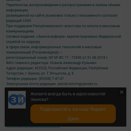
Перепечатка, воспроизведение и распространение в любом объеме
информации,
размещенной на сайте, возможна только с письменного согласия
редакций СМИ.
При поддержке Республиканского агентства по печати и массовым
коммуникациям.
Сетевое издание: «Заинск-информ» зарегистрировано Федеральной
службой по надзору
в сфере связи, информационных технологий и массовых
коммуникаций (Роскомнадзор) —
регистрационный номер ЭЛ № ФС 77 - 73590 от 31.08.2018 г
ФИО главного редактора: Исаков Александр Кузьмич
Адрес редакции: 423520, Российская Федерация, Республика
Татарстан, г Заинск, ул. Т. Ялчыгола, д. 9
Телефон редакции: (85558) 7-47-47
Электронная почта редакции: zainsk-inform@yandex.ru
Для сообщений о фактах коррупции: zainsk-inform@yandex.ru
Желаете всегда быть в курсе новостей
Учредитель СМИ: АО «ТАТМЕДИА»
Заинска?
Антикоррупционная политика
Подпишитесь на наш Яндекс
АО «ТАТМЕДИА» использует «cookie»
для персонализации сервисов и
удобства пользователей сайтом.
Дзен
Использование «cookie» можно отменить в настройках браузера.
Политика конфиденциальности