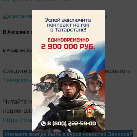
В Аксарино показали новые объекты
В Аксарино показали новые объекты
Следите за самым важным и интересным в
Telegram-канале
Татмедиа
Читайте новости Татарстана в
национальном мессенджере MАХ:
https://max.ru/tatmedia
Желаете всегда быть в курсе новостей Заинска?