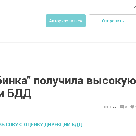
Отправить
Авторизоваться
бинка" получила высоку
и БДД
1129
0