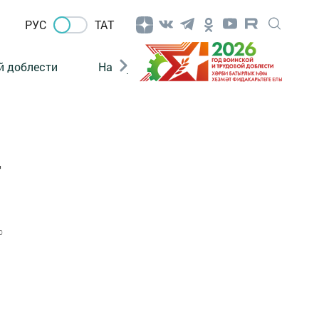
РУС
ТАТ
й доблести
Нацпроекты
Поколение будущего
т
0