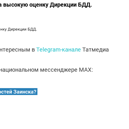
ла высокую оценку Дирекции БДД.
енку Дирекции БДД.
интересным в
Telegram-канале
Татмедиа
в национальном мессенджере MАХ:
остей Заинска?