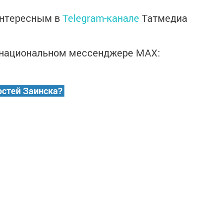
интересным в
Telegram-канале
Татмедиа
в национальном мессенджере MАХ:
остей Заинска?