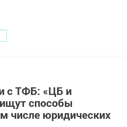
и с ТФБ: «ЦБ и
 ищут способы
ом числе юридических